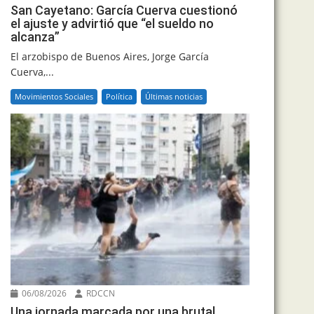
San Cayetano: García Cuerva cuestionó
el ajuste y advirtió que “el sueldo no
alcanza”
El arzobispo de Buenos Aires, Jorge García
Cuerva,...
Movimientos Sociales
Política
Últimas noticias
06/08/2026
RDCCN
Una jornada marcada por una brutal