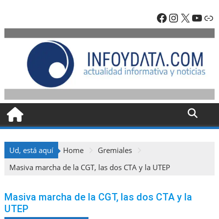
Skip
Facebook
Instagra
X
YouT
En
to
content
Ud, está aquí
Home
Gremiales
Masiva marcha de la CGT, las dos CTA y la UTEP
Masiva marcha de la CGT, las dos CTA y la
UTEP