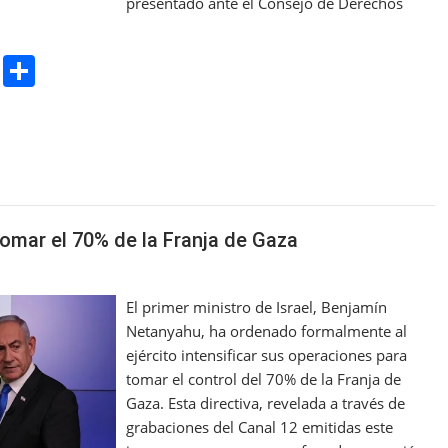
presentado ante el Consejo de Derechos
Pr
S
in
h
t
ar
e
tomar el 70% de la Franja de Gaza
El primer ministro de Israel, Benjamín
Netanyahu, ha ordenado formalmente al
ejército intensificar sus operaciones para
tomar el control del 70% de la Franja de
Gaza. Esta directiva, revelada a través de
grabaciones del Canal 12 emitidas este