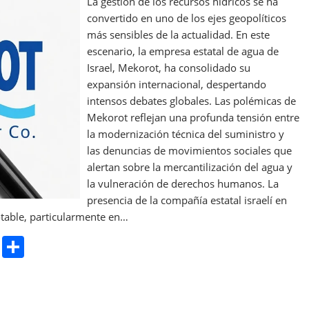
La gestión de los recursos hídricos se ha
convertido en uno de los ejes geopolíticos
más sensibles de la actualidad. En este
escenario, la empresa estatal de agua de
Israel, Mekorot, ha consolidado su
expansión internacional, despertando
intensos debates globales. Las polémicas de
Mekorot reflejan una profunda tensión entre
la modernización técnica del suministro y
las denuncias de movimientos sociales que
alertan sobre la mercantilización del agua y
la vulneración de derechos humanos. La
presencia de la compañía estatal israelí en
table, particularmente en…
Pr
S
in
h
t
ar