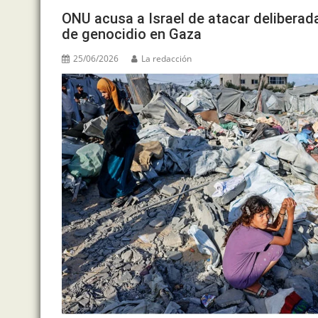
o
M
p
m
n
ONU acusa a Israel de atacar deliberad
o
ai
p
de genocidio en Gaza
k
l
25/06/2026
La redacción