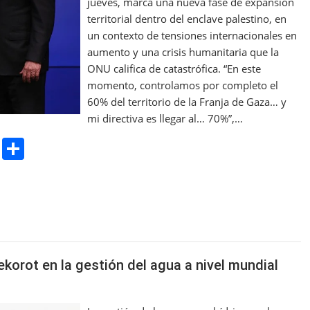
jueves, marca una nueva fase de expansión
territorial dentro del enclave palestino, en
un contexto de tensiones internacionales en
aumento y una crisis humanitaria que la
ONU califica de catastrófica. “En este
momento, controlamos por completo el
60% del territorio de la Franja de Gaza… y
mi directiva es llegar al… 70%”,…
Pr
S
in
h
t
ar
e
korot en la gestión del agua a nivel mundial