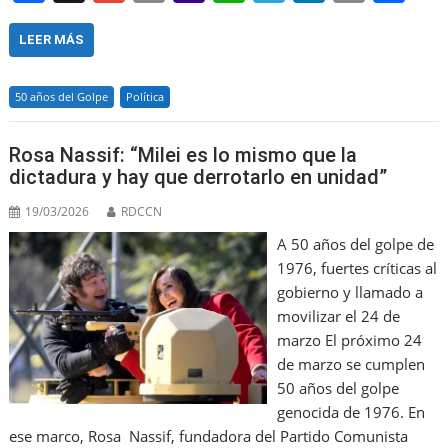
a
m
m
a
h
el
n
in
h
c
ai
ai
h
at
e
k
t
ar
LEER MÁS
e
l
l
o
s
gr
e
e
50 años del Golpe
Política
b
o
A
a
dI
o
M
p
m
n
Rosa Nassif: “Milei es lo mismo que la
o
ai
p
dictadura y hay que derrotarlo en unidad”
k
l
19/03/2026
RDCCN
A 50 años del golpe de
1976, fuertes críticas al
gobierno y llamado a
movilizar el 24 de
marzo El próximo 24
de marzo se cumplen
50 años del golpe
genocida de 1976. En
ese marco, Rosa Nassif, fundadora del Partido Comunista