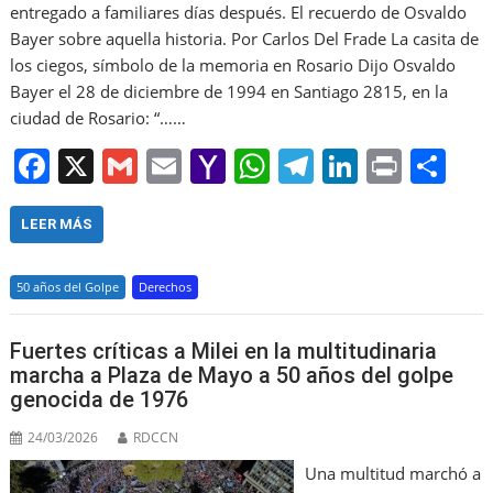
entregado a familiares días después. El recuerdo de Osvaldo
Bayer sobre aquella historia. Por Carlos Del Frade La casita de
los ciegos, símbolo de la memoria en Rosario Dijo Osvaldo
Bayer el 28 de diciembre de 1994 en Santiago 2815, en la
ciudad de Rosario: “……
F
X
G
E
Y
W
T
Li
Pr
S
a
m
m
a
h
el
n
in
h
c
ai
ai
h
at
e
k
t
ar
LEER MÁS
e
l
l
o
s
gr
e
e
50 años del Golpe
Derechos
b
o
A
a
dI
o
M
p
m
n
Fuertes críticas a Milei en la multitudinaria
o
ai
p
marcha a Plaza de Mayo a 50 años del golpe
genocida de 1976
k
l
24/03/2026
RDCCN
Una multitud marchó a