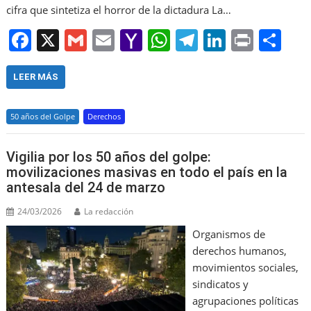
cifra que sintetiza el horror de la dictadura La…
F
X
G
E
Y
W
T
Li
Pr
S
a
m
m
a
h
el
n
in
h
c
ai
ai
h
at
e
k
t
ar
LEER MÁS
e
l
l
o
s
gr
e
e
50 años del Golpe
Derechos
b
o
A
a
dI
o
M
p
m
n
Vigilia por los 50 años del golpe:
o
ai
p
movilizaciones masivas en todo el país en la
antesala del 24 de marzo
k
l
24/03/2026
La redacción
Organismos de
derechos humanos,
movimientos sociales,
sindicatos y
agrupaciones políticas