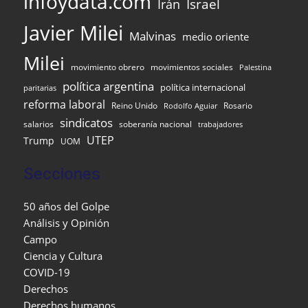
infoydata.com
Israel
Irán
Javier Milei
Malvinas
medio oriente
Milei
movimiento obrero
movimientos sociales
Palestina
política argentina
política internacional
paritarias
reforma laboral
Reino Unido
Rosario
Rodolfo Aguiar
sindicatos
salarios
soberanía nacional
trabajadores
UTEP
Trump
UOM
Secciones
50 años del Golpe
Análisis y Opinión
Campo
Ciencia y Cultura
COVID-19
Derechos
Derechos humanos