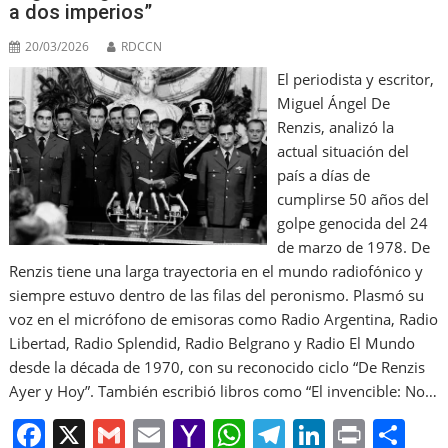
o
ai
p
a dos imperios”
k
l
20/03/2026
RDCCN
El periodista y escritor,
Miguel Ángel De
Renzis, analizó la
actual situación del
país a días de
cumplirse 50 años del
golpe genocida del 24
de marzo de 1978. De
Renzis tiene una larga trayectoria en el mundo radiofónico y
siempre estuvo dentro de las filas del peronismo. Plasmó su
voz en el micrófono de emisoras como Radio Argentina, Radio
Libertad, Radio Splendid, Radio Belgrano y Radio El Mundo
desde la década de 1970, con su reconocido ciclo “De Renzis
Ayer y Hoy”. También escribió libros como “El invencible: No…
F
X
G
E
Y
W
T
Li
Pr
S