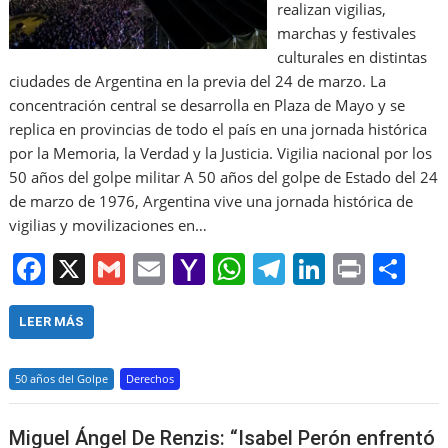
realizan vigilias,
marchas y festivales
culturales en distintas
ciudades de Argentina en la previa del 24 de marzo. La
concentración central se desarrolla en Plaza de Mayo y se
replica en provincias de todo el país en una jornada histórica
por la Memoria, la Verdad y la Justicia. Vigilia nacional por los
50 años del golpe militar A 50 años del golpe de Estado del 24
de marzo de 1976, Argentina vive una jornada histórica de
vigilias y movilizaciones en…
F
X
G
E
Y
W
T
Li
Pr
S
a
m
m
a
h
el
n
in
h
c
ai
ai
h
at
e
k
t
ar
LEER MÁS
e
l
l
o
s
gr
e
e
50 años del Golpe
Derechos
b
o
A
a
dI
o
M
p
m
n
Miguel Ángel De Renzis: “Isabel Perón enfrentó