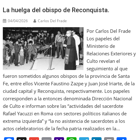
o
M
p
m
n
La huelga del obispo de Reconquista.
o
ai
p
04/04/2026
Carlos Del Frade
k
l
Por Carlos Del Frade
Los papeles del
Ministerio de
Relaciones Exteriores y
Culto revelan el
seguimiento al que
fueron sometidos algunos obispos de la provincia de Santa
Fe, entre ellos Vicente Faustino Zazpe y Juan José Iriarte, de la
ciudad capital y Reconquista, respectivamente. Los papeles
corresponden a la entonces denominada Dirección Nacional
de Culto e informan sobre las “actividades del sacerdote
Rafael Yacuzzi en Roma con sectores políticos italianos de
extrema izquierda” y “la no asistencia de sacerdotes a los
actos celebratorios de la fecha patria realizados en la…