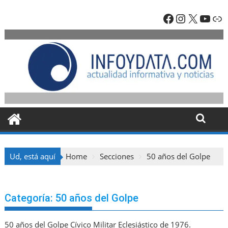
Skip
Facebook
Instagra
X
YouT
En
to
content
Ud, está aquí
Home
Secciones
50 años del Golpe
Categoría:
50 años del Golpe
50 años del Golpe Cívico Militar Eclesiástico de 1976.