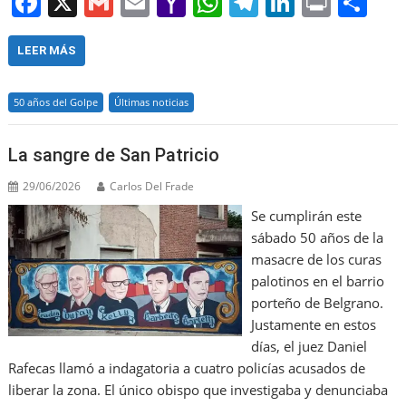
F
X
G
E
Y
W
T
Li
Pr
S
a
m
m
a
h
el
n
in
h
c
ai
ai
h
at
e
k
t
ar
LEER MÁS
e
l
l
o
s
gr
e
e
50 años del Golpe
Últimas noticias
b
o
A
a
dI
o
M
p
m
n
La sangre de San Patricio
o
ai
p
29/06/2026
Carlos Del Frade
k
l
Se cumplirán este
sábado 50 años de la
masacre de los curas
palotinos en el barrio
porteño de Belgrano.
Justamente en estos
días, el juez Daniel
Rafecas llamó a indagatoria a cuatro policías acusados de
liberar la zona. El único obispo que investigaba y denunciaba