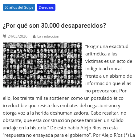
e
l
l
o
s
gr
e
e
50 años del Golpe
Derechos
b
o
A
a
dI
o
M
p
m
n
¿Por qué son 30.000 desaparecidos?
o
ai
p
24/03/2026
La redacción
k
l
“Exigir una exactitud
aritmética a las
víctimas es un acto de
indignidad moral
frente a un abismo de
información que ellas
no provocaron. Por
ello, los treinta mil se sostienen como un postulado ético
irreductible que resiste los embates del negacionismo y
otorga voz a la herida deshumanizadora. Cabe resaltar, no
obstante, que esta construcción posee también un sólido
anclaje en la historia.” De esto habla Alejo Ríos en esta
“respuesta no ensayada para el gobierno”. Por Alejo Ríos (*) La