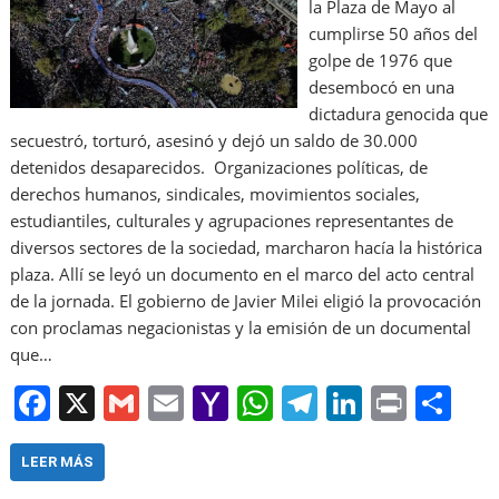
la Plaza de Mayo al
cumplirse 50 años del
golpe de 1976 que
desembocó en una
dictadura genocida que
secuestró, torturó, asesinó y dejó un saldo de 30.000
detenidos desaparecidos. Organizaciones políticas, de
derechos humanos, sindicales, movimientos sociales,
estudiantiles, culturales y agrupaciones representantes de
diversos sectores de la sociedad, marcharon hacía la histórica
plaza. Allí se leyó un documento en el marco del acto central
de la jornada. El gobierno de Javier Milei eligió la provocación
con proclamas negacionistas y la emisión de un documental
que…
F
X
G
E
Y
W
T
Li
Pr
S
a
m
m
a
h
el
n
in
h
c
ai
ai
h
at
e
k
t
ar
LEER MÁS