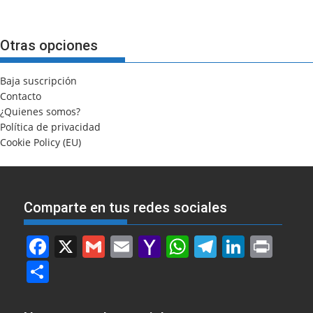
Otras opciones
Baja suscripción
Contacto
¿Quienes somos?
Política de privacidad
Cookie Policy (EU)
Comparte en tus redes sociales
F
X
G
E
Y
W
T
Li
Pr
a
m
m
a
h
el
n
in
S
c
ai
ai
h
at
e
k
t
h