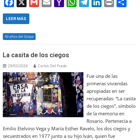
F
X
G
E
Y
W
T
Li
Pr
S
a
m
m
a
h
el
n
in
h
c
ai
ai
h
at
e
k
t
ar
LEER MÁS
e
l
l
o
s
gr
e
e
50 años del Golpe
b
o
A
a
dI
o
M
p
m
n
La casita de los ciegos
o
ai
p
29/03/2026
Carlos Del Frade
k
l
Fue una de las
primeras viviendas
apropiadas en ser
recuperadas: “La casita
de los ciegos”, símbolo
de la memoria en
Rosario. Pertenecía a
Emilio Etelvino Vega y María Esther Ravelo, los dos ciegos y
secuestrados en 1977 junto a su hijo Iván, quien fue