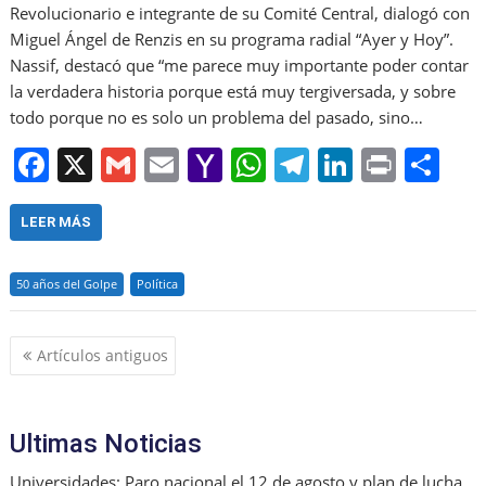
Revolucionario e integrante de su Comité Central, dialogó con
Miguel Ángel de Renzis en su programa radial “Ayer y Hoy”.
Nassif, destacó que “me parece muy importante poder contar
la verdadera historia porque está muy tergiversada, y sobre
todo porque no es solo un problema del pasado, sino…
F
X
G
E
Y
W
T
Li
Pr
S
a
m
m
a
h
el
n
in
h
c
ai
ai
h
at
e
k
t
ar
LEER MÁS
e
l
l
o
s
gr
e
e
50 años del Golpe
Política
b
o
A
a
dI
o
M
p
m
n
Navegación
Artículos antiguos
o
ai
p
de
k
l
entradas
Ultimas Noticias
Universidades: Paro nacional el 12 de agosto y plan de lucha