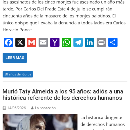
los asesinatos de los cinco monjes fue asesinado un año más
tarde. Por Carlos Del Frade Este 4 de julio se cumplirán
cincuenta años de la masacre de los monjes palotinos. El
único obispo que llevaba la denuncia a todos lados era Carlos
Horacio Ponce…
F
X
G
E
Y
W
T
Li
Pr
S
a
m
m
a
h
el
n
in
h
c
ai
ai
h
at
e
k
t
ar
LEER MÁS
e
l
l
o
s
gr
e
e
50 años del Golpe
b
o
A
a
dI
o
M
p
m
n
Murió Taty Almeida a los 95 años: adiós a una
o
ai
p
histórica referente de los derechos humanos
k
l
14/06/2026
La redacción
La histórica dirigente
de derechos humanos