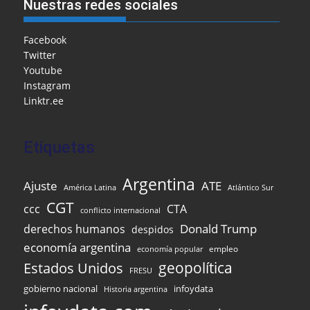
e
l
l
o
s
gr
e
ar
Nuestras redes sociales
b
o
A
a
dI
e
o
M
p
m
n
Facebook
Twitter
o
ai
p
Youtube
k
l
Instagram
Linktr.ee
Etiquetas
Argentina
Ajuste
ATE
Atlántico Sur
América Latina
CGT
ccc
CTA
conflicto internacional
Donald Trump
derechos humanos
despidos
economía argentina
empleo
economía popular
Estados Unidos
geopolítica
FRESU
infoydata
gobierno nacional
Historia argentina