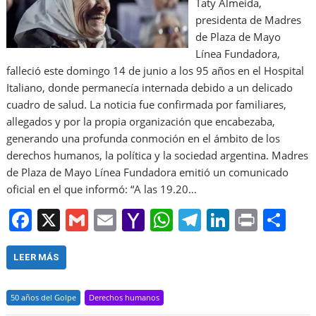
Taty Almeida,
presidenta de Madres
de Plaza de Mayo
Línea Fundadora,
falleció este domingo 14 de junio a los 95 años en el Hospital
Italiano, donde permanecía internada debido a un delicado
cuadro de salud. La noticia fue confirmada por familiares,
allegados y por la propia organización que encabezaba,
generando una profunda conmoción en el ámbito de los
derechos humanos, la política y la sociedad argentina. Madres
de Plaza de Mayo Línea Fundadora emitió un comunicado
oficial en el que informó: “A las 19.20…
F
X
G
E
Y
W
T
Li
Pr
S
a
m
m
a
h
el
n
in
h
c
ai
ai
h
at
e
k
t
ar
LEER MÁS
e
l
l
o
s
gr
e
e
50 años del Golpe
Derechos humanos
b
o
A
a
dI