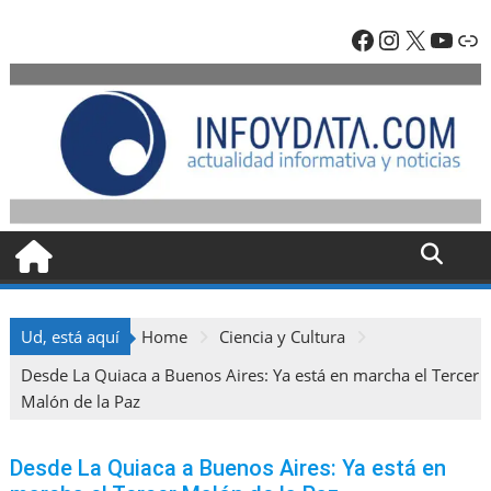
Skip
Facebook
Instagra
X
YouT
En
to
content
Ud, está aquí
Home
Ciencia y Cultura
Desde La Quiaca a Buenos Aires: Ya está en marcha el Tercer
Malón de la Paz
Desde La Quiaca a Buenos Aires: Ya está en