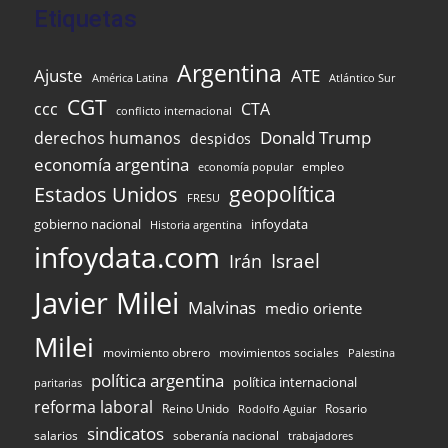
Etiquetas
Argentina
Ajuste
ATE
Atlántico Sur
América Latina
CGT
ccc
CTA
conflicto internacional
Donald Trump
derechos humanos
despidos
economía argentina
empleo
economía popular
Estados Unidos
geopolítica
FRESU
infoydata
gobierno nacional
Historia argentina
infoydata.com
Israel
Irán
Javier Milei
Malvinas
medio oriente
Milei
movimiento obrero
movimientos sociales
Palestina
política argentina
política internacional
paritarias
reforma laboral
Reino Unido
Rosario
Rodolfo Aguiar
sindicatos
salarios
soberanía nacional
trabajadores