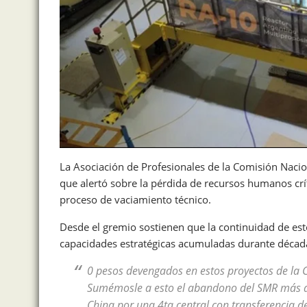
La Asociación de Profesionales de la Comisión Naci
que alertó sobre la pérdida de recursos humanos crí
proceso de vaciamiento técnico.
Desde el gremio sostienen que la continuidad de est
capacidades estratégicas acumuladas durante décadas
0 pesos devengados en estos proyectos de la
Sumémosle a esto el abandono del SMR más a
China por una 4ta central con transferencia d