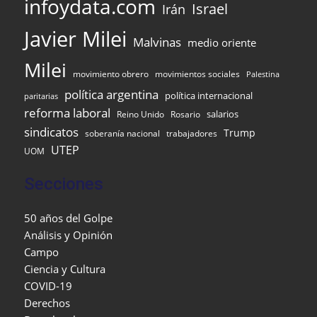
infoydata.com
Israel
Irán
Javier Milei
Malvinas
medio oriente
Milei
movimiento obrero
movimientos sociales
Palestina
política argentina
política internacional
paritarias
reforma laboral
Reino Unido
Rosario
salarios
sindicatos
Trump
soberanía nacional
trabajadores
UTEP
UOM
Secciones
50 años del Golpe
Análisis y Opinión
Campo
Ciencia y Cultura
COVID-19
Derechos