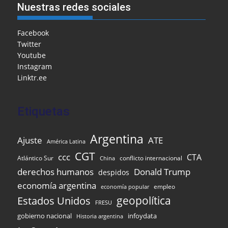
e
l
l
o
s
gr
e
ar
Nuestras redes sociales
b
o
A
a
dI
e
o
M
p
m
n
Facebook
Twitter
o
ai
p
Youtube
k
l
Instagram
Linktr.ee
Etiquetas
Argentina
Ajuste
ATE
América Latina
CGT
ccc
CTA
Atlántico Sur
conflicto internacional
China
derechos humanos
Donald Trump
despidos
economía argentina
empleo
economía popular
Estados Unidos
geopolítica
FRESU
gobierno nacional
infoydata
Historia argentina