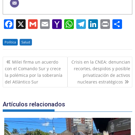
F
X
G
E
Y
W
T
Li
Pr
S
a
m
m
a
h
el
n
in
h
c
ai
ai
h
at
e
k
t
ar
Política
Salud
e
l
l
o
s
gr
e
e
Navegación
b
o
A
a
dI
Milei firma un acuerdo
Crisis en la CNEA: denuncian
de
con el Comando Sur y crece
recortes, despidos y posible
o
M
p
m
n
entradas
la polémica por la soberanía
privatización de activos
o
ai
p
del Atlántico Sur
nucleares estratégicos
k
l
Artículos relacionados