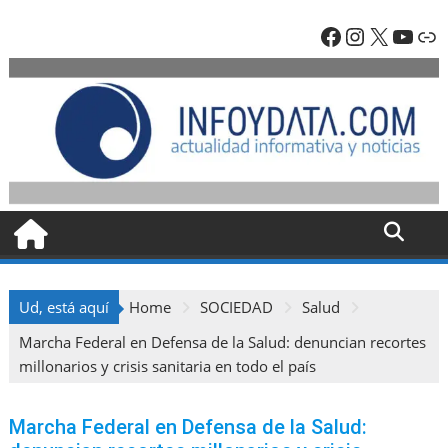
Skip
Facebook
Instagra
X
YouT
En
to
content
Ud, está aquí
Home
SOCIEDAD
Salud
Marcha Federal en Defensa de la Salud: denuncian recortes
millonarios y crisis sanitaria en todo el país
Marcha Federal en Defensa de la Salud: