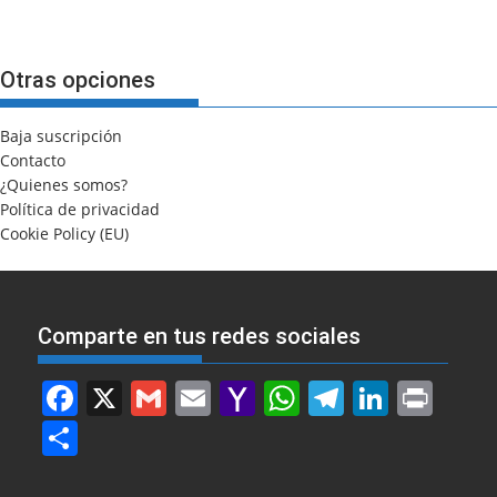
Otras opciones
Baja suscripción
Contacto
¿Quienes somos?
Política de privacidad
Cookie Policy (EU)
Comparte en tus redes sociales
F
X
G
E
Y
W
T
Li
Pr
a
m
m
a
h
el
n
in
S
c
ai
ai
h
at
e
k
t
h