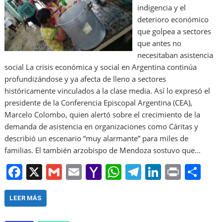
indigencia y el
deterioro económico
que golpea a sectores
que antes no
necesitaban asistencia
social La crisis económica y social en Argentina continúa
profundizándose y ya afecta de lleno a sectores
históricamente vinculados a la clase media. Así lo expresó el
presidente de la Conferencia Episcopal Argentina (CEA),
Marcelo Colombo, quien alertó sobre el crecimiento de la
demanda de asistencia en organizaciones como Cáritas y
describió un escenario “muy alarmante” para miles de
familias. El también arzobispo de Mendoza sostuvo que…
F
X
G
E
Y
W
T
Li
Pr
S
a
m
m
a
h
el
n
in
h
c
ai
ai
h
at
e
k
t
ar
LEER MÁS
e
l
l
o
s
gr
e
e