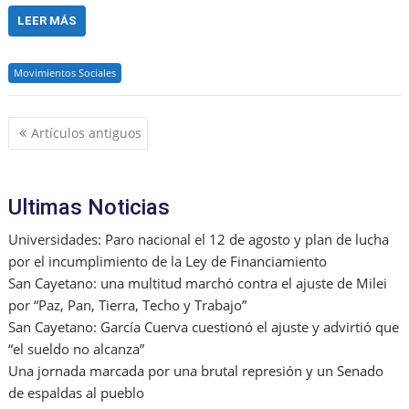
a
m
m
a
h
el
n
in
h
c
ai
ai
h
at
e
k
t
ar
LEER MÁS
e
l
l
o
s
gr
e
e
Movimientos Sociales
b
o
A
a
dI
o
M
p
m
n
Navegación
Artículos antiguos
o
ai
p
de
k
l
entradas
Ultimas Noticias
Universidades: Paro nacional el 12 de agosto y plan de lucha
por el incumplimiento de la Ley de Financiamiento
San Cayetano: una multitud marchó contra el ajuste de Milei
por “Paz, Pan, Tierra, Techo y Trabajo”
San Cayetano: García Cuerva cuestionó el ajuste y advirtió que
“el sueldo no alcanza”
Una jornada marcada por una brutal represión y un Senado
de espaldas al pueblo