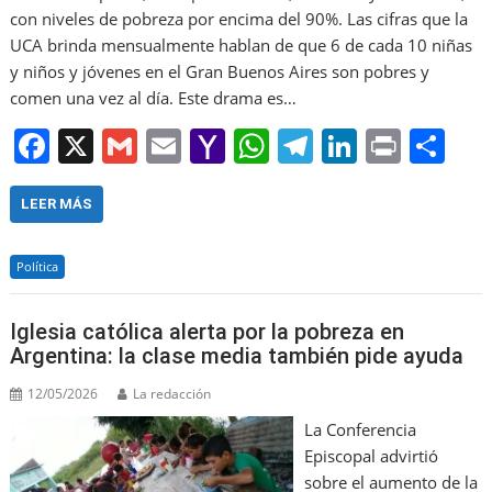
con niveles de pobreza por encima del 90%. Las cifras que la
UCA brinda mensualmente hablan de que 6 de cada 10 niñas
y niños y jóvenes en el Gran Buenos Aires son pobres y
comen una vez al día. Este drama es…
F
X
G
E
Y
W
T
Li
Pr
S
a
m
m
a
h
el
n
in
h
c
ai
ai
h
at
e
k
t
ar
LEER MÁS
e
l
l
o
s
gr
e
e
Política
b
o
A
a
dI
o
M
p
m
n
Iglesia católica alerta por la pobreza en
o
ai
p
Argentina: la clase media también pide ayuda
k
l
12/05/2026
La redacción
La Conferencia
Episcopal advirtió
sobre el aumento de la