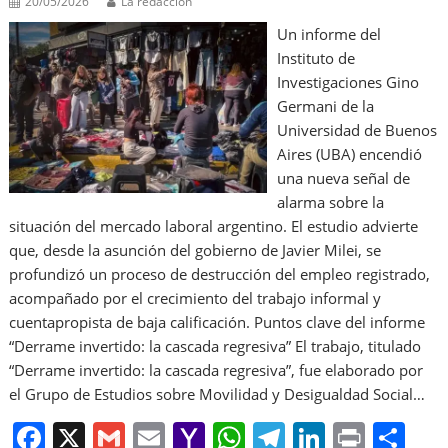
20/05/2026
La redacción
Un informe del
Instituto de
Investigaciones Gino
Germani de la
Universidad de Buenos
Aires (UBA) encendió
una nueva señal de
alarma sobre la
situación del mercado laboral argentino. El estudio advierte
que, desde la asunción del gobierno de Javier Milei, se
profundizó un proceso de destrucción del empleo registrado,
acompañado por el crecimiento del trabajo informal y
cuentapropista de baja calificación. Puntos clave del informe
“Derrame invertido: la cascada regresiva” El trabajo, titulado
“Derrame invertido: la cascada regresiva”, fue elaborado por
el Grupo de Estudios sobre Movilidad y Desigualdad Social…
F
X
G
E
Y
W
T
Li
Pr
S