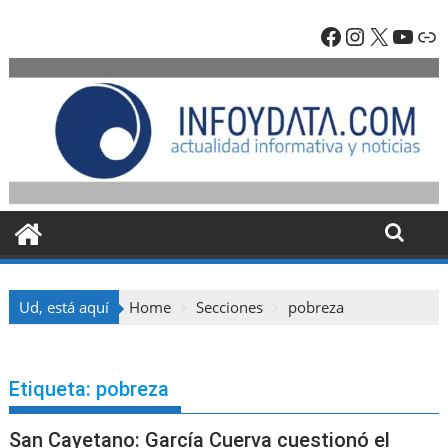
Skip
Facebook
Instagra
X
YouT
En
to
content
Ud, está aquí
Home
Secciones
pobreza
Etiqueta:
pobreza
San Cayetano: García Cuerva cuestionó el