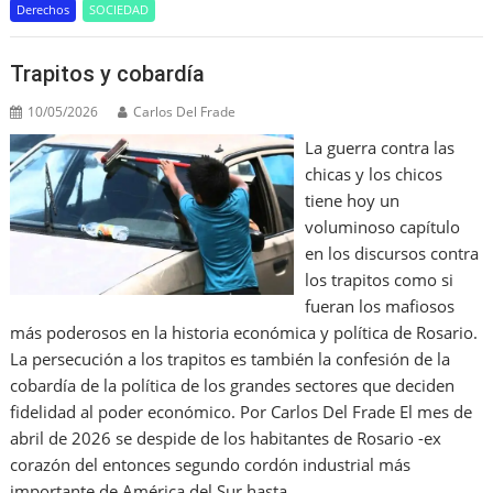
Derechos
SOCIEDAD
b
o
A
a
dI
o
M
p
m
n
Trapitos y cobardía
o
ai
p
10/05/2026
Carlos Del Frade
k
l
La guerra contra las
chicas y los chicos
tiene hoy un
voluminoso capítulo
en los discursos contra
los trapitos como si
fueran los mafiosos
más poderosos en la historia económica y política de Rosario.
La persecución a los trapitos es también la confesión de la
cobardía de la política de los grandes sectores que deciden
fidelidad al poder económico. Por Carlos Del Frade El mes de
abril de 2026 se despide de los habitantes de Rosario -ex
corazón del entonces segundo cordón industrial más
importante de América del Sur hasta…