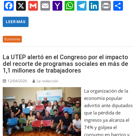
F
X
G
E
Y
W
T
Li
Pr
S
a
m
m
a
h
el
n
in
h
c
ai
ai
h
at
e
k
t
ar
LEER MÁS
e
l
l
o
s
gr
e
e
Economía
b
o
A
a
dI
o
M
p
m
n
La UTEP alertó en el Congreso por el impacto
o
ai
p
del recorte de programas sociales en más de
1,1 millones de trabajadores
k
l
12/04/2026
La redacción
La organización de la
economía popular
advirtió ante diputados
que la pérdida de
ingresos ya alcanza el
74% y golpea el
consumo en barrios y