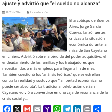
ajuste y advirtió que “el sueldo no alcanza”
07/08/2026
La redacción
El arzobispo de Buenos
Aires, Jorge García
Cuerva, lanzó fuertes
críticas a la situación
económica durante la
misa de San Cayetano
en Liniers. Advirtió sobre la pérdida del poder adquisitivo, el
endeudamiento de las familias y los trabajadores que
necesitan dos o más empleos para llegar a fin de mes.
También cuestionó los “análisis teóricos” que se estrellan
contra la realidad y sostuvo que “la libertad económica no
puede ser absoluta”. La tradicional celebración de San
Cayetano volvió a convertirse en una caja de resonancia de la
crisis social y…
F
X
G
E
Y
W
T
Li
Pr
S