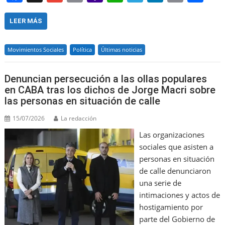
a
m
m
a
h
el
n
in
h
c
ai
ai
h
at
e
k
t
ar
LEER MÁS
e
l
l
o
s
gr
e
e
Movimientos Sociales
Política
Últimas noticias
b
o
A
a
dI
o
M
p
m
n
Denuncian persecución a las ollas populares
o
ai
p
en CABA tras los dichos de Jorge Macri sobre
las personas en situación de calle
k
l
15/07/2026
La redacción
Las organizaciones
sociales que asisten a
personas en situación
de calle denunciaron
una serie de
intimaciones y actos de
hostigamiento por
parte del Gobierno de