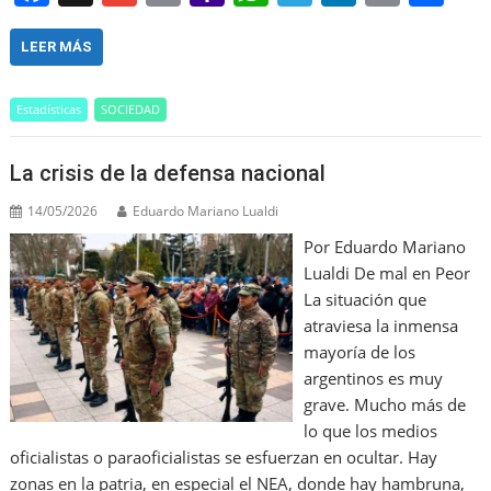
a
m
m
a
h
el
n
in
h
c
ai
ai
h
at
e
k
t
ar
LEER MÁS
e
l
l
o
s
gr
e
e
Estadísticas
SOCIEDAD
b
o
A
a
dI
o
M
p
m
n
La crisis de la defensa nacional
o
ai
p
14/05/2026
Eduardo Mariano Lualdi
k
l
Por Eduardo Mariano
Lualdi De mal en Peor
La situación que
atraviesa la inmensa
mayoría de los
argentinos es muy
grave. Mucho más de
lo que los medios
oficialistas o paraoficialistas se esfuerzan en ocultar. Hay
zonas en la patria, en especial el NEA, donde hay hambruna,