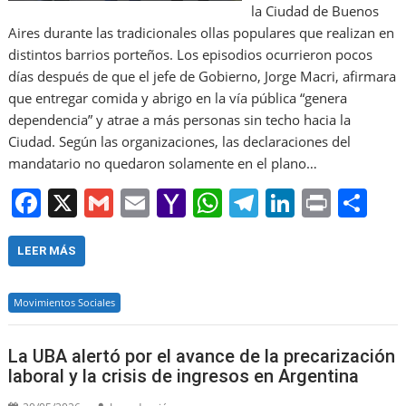
la Ciudad de Buenos
Aires durante las tradicionales ollas populares que realizan en
distintos barrios porteños. Los episodios ocurrieron pocos
días después de que el jefe de Gobierno, Jorge Macri, afirmara
que entregar comida y abrigo en la vía pública “genera
dependencia” y atrae a más personas sin techo hacia la
Ciudad. Según las organizaciones, las declaraciones del
mandatario no quedaron solamente en el plano…
F
X
G
E
Y
W
T
Li
Pr
S
a
m
m
a
h
el
n
in
h
c
ai
ai
h
at
e
k
t
ar
LEER MÁS
e
l
l
o
s
gr
e
e
Movimientos Sociales
b
o
A
a
dI
o
M
p
m
n
La UBA alertó por el avance de la precarización
o
ai
p
laboral y la crisis de ingresos en Argentina
k
l