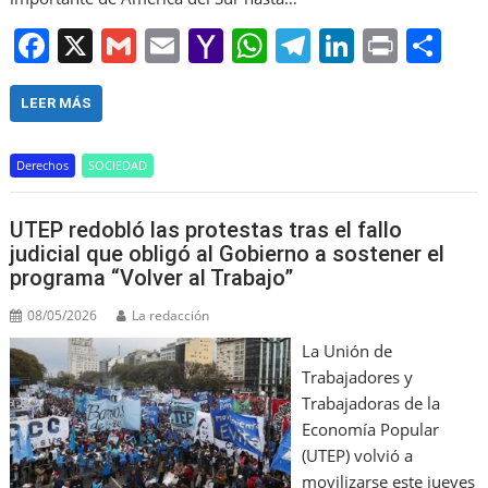
F
X
G
E
Y
W
T
Li
Pr
S
a
m
m
a
h
el
n
in
h
c
ai
ai
h
at
e
k
t
ar
LEER MÁS
e
l
l
o
s
gr
e
e
Derechos
SOCIEDAD
b
o
A
a
dI
o
M
p
m
n
UTEP redobló las protestas tras el fallo
o
ai
p
judicial que obligó al Gobierno a sostener el
programa “Volver al Trabajo”
k
l
08/05/2026
La redacción
La Unión de
Trabajadores y
Trabajadoras de la
Economía Popular
(UTEP) volvió a
movilizarse este jueves