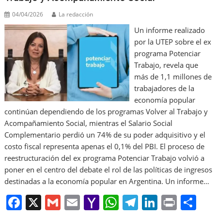
k
l
04/04/2026
La redacción
Un informe realizado
por la UTEP sobre el ex
programa Potenciar
Trabajo, revela que
más de 1,1 millones de
trabajadores de la
economía popular
continúan dependiendo de los programas Volver al Trabajo y
Acompañamiento Social, mientras el Salario Social
Complementario perdió un 74% de su poder adquisitivo y el
costo fiscal representa apenas el 0,1% del PBI. El proceso de
reestructuración del ex programa Potenciar Trabajo volvió a
poner en el centro del debate el rol de las políticas de ingresos
destinadas a la economía popular en Argentina. Un informe…
F
X
G
E
Y
W
T
Li
Pr
S