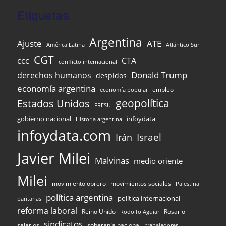
Etiquetas
Argentina
Ajuste
ATE
Atlántico Sur
América Latina
CGT
ccc
CTA
conflicto internacional
Donald Trump
derechos humanos
despidos
economía argentina
empleo
economía popular
Estados Unidos
geopolítica
FRESU
infoydata
gobierno nacional
Historia argentina
infoydata.com
Israel
Irán
Javier Milei
Malvinas
medio oriente
Milei
movimiento obrero
movimientos sociales
Palestina
política argentina
política internacional
paritarias
reforma laboral
Reino Unido
Rosario
Rodolfo Aguiar
sindicatos
salarios
soberanía nacional
trabajadores