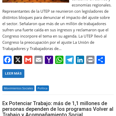
economías regionales.
Representantes de la UTEP se reunieron con legisladores de
distintos bloques para denunciar el impacto del ajuste sobre
el sector. Señalaron que más de un millón de trabajadores
sufren una fuerte caída en sus ingresos y reclamaron que el
Congreso incorpore el tema en su agenda. La UTEP llevó al
Congreso la preocupación por el ajuste La Unión de
Trabajadores y Trabajadoras de…
F
X
G
E
Y
W
T
Li
Pr
S
a
m
m
a
h
el
n
in
h
c
ai
ai
h
at
e
k
t
ar
LEER MÁS
e
l
l
o
s
gr
e
e
Movimientos Sociales
Política
b
o
A
a
dI
o
M
p
m
n
Ex Potenciar Trabajo: más de 1,1 millones de
o
ai
p
personas dependen de los programas Volver al
Trabajo y Acompañamiento Social