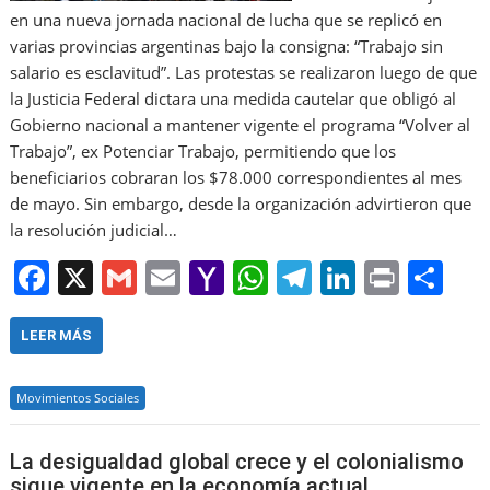
en una nueva jornada nacional de lucha que se replicó en
varias provincias argentinas bajo la consigna: “Trabajo sin
salario es esclavitud”. Las protestas se realizaron luego de que
la Justicia Federal dictara una medida cautelar que obligó al
Gobierno nacional a mantener vigente el programa “Volver al
Trabajo”, ex Potenciar Trabajo, permitiendo que los
beneficiarios cobraran los $78.000 correspondientes al mes
de mayo. Sin embargo, desde la organización advirtieron que
la resolución judicial…
F
X
G
E
Y
W
T
Li
Pr
S
a
m
m
a
h
el
n
in
h
c
ai
ai
h
at
e
k
t
ar
LEER MÁS
e
l
l
o
s
gr
e
e
Movimientos Sociales
b
o
A
a
dI
o
M
p
m
n
La desigualdad global crece y el colonialismo
o
ai
p
sigue vigente en la economía actual