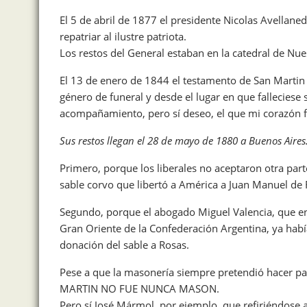
El 5 de abril de 1877 el presidente Nicolas Avellan
repatriar al ilustre patriota.
Los restos del General estaban en la catedral de Nu
El 13 de enero de 1844 el testamento de San Martin 
género de funeral y desde el lugar en que fallecies
acompañamiento, pero sí deseo, el que mi corazón f
Sus restos llegan el 28 de mayo de 1880 a Buenos Aire
Primero, porque los liberales no aceptaron otra parte
sable corvo que libertó a América a Juan Manuel de 
Segundo, porque el abogado Miguel Valencia, que e
Gran Oriente de la Confederación Argentina, ya habí
donación del sable a Rosas.
Pese a que la masonería siempre pretendió hacer p
MARTIN NO FUE NUNCA MASON.
Pero sí José Mármol, por ejemplo, que refiriéndose 