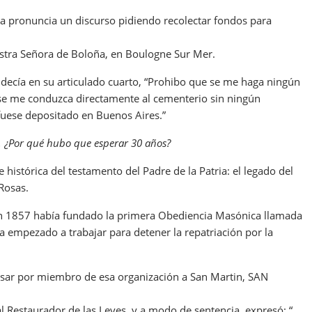
eda pronuncia un discurso pidiendo recolectar fondos para
estra Señora de Boloña, en Boulogne Sur Mer.
decía en su articulado cuarto, “Prohibo que se me haga ningún
e se me conduzca directamente al cementerio sin ningún
uese depositado en Buenos Aires.”
s. ¿Por qué hubo que esperar 30 años?
 histórica del testamento del Padre de la Patria: el legado del
Rosas.
n 1857 había fundado la primera Obediencia Masónica llamada
a empezado a trabajar para detener la repatriación por la
asar por miembro de esa organización a San Martin, SAN
al Restaurador de las Leyes, y a modo de sentencia, expresó: “…