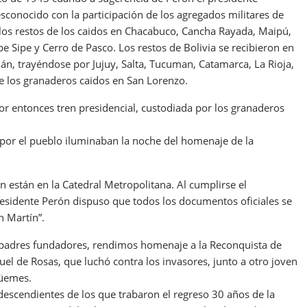
sconocido con la participación de los agregados militares de
n los restos de los caidos en Chacabuco, Cancha Rayada, Maipú,
e Sipe y Cerro de Pasco. Los restos de Bolivia se recibieron en
án, trayéndose por Jujuy, Salta, Tucuman, Catamarca, La Rioja,
 los granaderos caidos en San Lorenzo.
r entonces tren presidencial, custodiada por los granaderos
s por el pueblo iluminaban la noche del homenaje de la
 están en la Catedral Metropolitana. Al cumplirse el
presidente Perón dispuso que todos los documentos oficiales se
n Martín”.
s padres fundadores, rendimos homenaje a la Reconquista de
el de Rosas, que luchó contra los invasores, junto a otro joven
Güemes.
 descendientes de los que trabaron el regreso 30 años de la