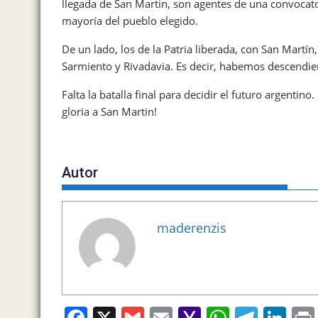
llegada de San Martin, son agentes de una convocato
mayoría del pueblo elegido.
De un lado, los de la Patria liberada, con San Martín
Sarmiento y Rivadavia. Es decir, habemos descendien
Falta la batalla final para decidir el futuro argentino. 
gloria a San Martin!
Autor
maderenzis
F
X
G
E
Y
W
T
Li