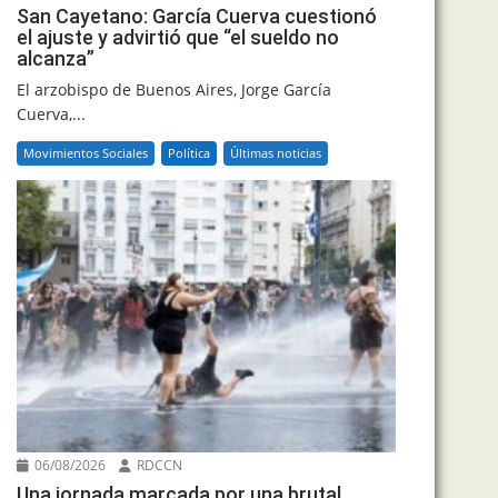
San Cayetano: García Cuerva cuestionó
el ajuste y advirtió que “el sueldo no
alcanza”
El arzobispo de Buenos Aires, Jorge García
Cuerva,...
Movimientos Sociales
Política
Últimas noticias
06/08/2026
RDCCN
Una jornada marcada por una brutal