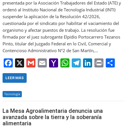
presentada por la Asociación Trabajadores del Estado (ATE) y
ordenó al Instituto Nacional de Tecnología Industrial (INTI)
suspender la aplicación de la Resolución 42/2026,
cuestionada por el sindicato por habilitar el vaciamiento del
organismo y afectar puestos de trabajo. La resolución fue
firmada por el juez subrogante Elpidio Portocarrero Tezanos
Pinto, titular del Juzgado Federal en lo Civil, Comercial y
Contencioso Administrativo N°2 de San Martín,…
F
X
G
E
Y
W
T
Li
Pr
S
a
m
m
a
h
el
n
in
h
c
ai
ai
h
at
e
k
t
ar
LEER MÁS
e
l
l
o
s
gr
e
e
Tecnología
b
o
A
a
dI
o
M
p
m
n
La Mesa Agroalimentaria denuncia una
o
ai
p
avanzada sobre la tierra y la soberanía
alimentaria
k
l