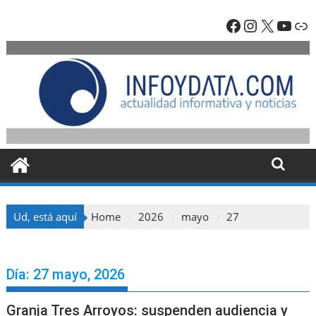
Skip
Facebook
Instagra
X
YouT
En
to
content
Ud, está aquí
Home
2026
mayo
27
Día:
27 mayo, 2026
Granja Tres Arroyos: suspenden audiencia y