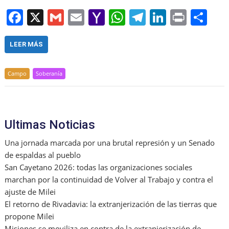
F
X
G
E
Y
W
T
Li
Pr
S
a
m
m
a
h
el
n
in
h
c
ai
ai
h
at
e
k
t
ar
LEER MÁS
e
l
l
o
s
gr
e
e
Campo
Soberanía
b
o
A
a
dI
o
M
p
m
n
o
ai
p
Ultimas Noticias
k
l
Una jornada marcada por una brutal represión y un Senado
de espaldas al pueblo
San Cayetano 2026: todas las organizaciones sociales
marchan por la continuidad de Volver al Trabajo y contra el
ajuste de Milei
El retorno de Rivadavia: la extranjerización de las tierras que
propone Milei
Misiones se moviliza en contra de la extranjerización de