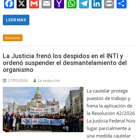
F
X
G
E
Y
W
T
Li
Pr
S
a
m
m
a
h
el
n
in
h
c
ai
ai
h
at
e
k
t
ar
LEER MÁS
e
l
l
o
s
gr
e
e
Gremiales
b
o
A
a
dI
o
M
p
m
n
La Justicia frenó los despidos en el INTI y
o
ai
p
ordenó suspender el desmantelamiento del
organismo
k
l
27/05/2026
La redacción
La cautelar protege
puestos de trabajo y
frena la aplicación de
la Resolución 42/2026
La Justicia Federal hizo
lugar parcialmente a
una medida cautelar