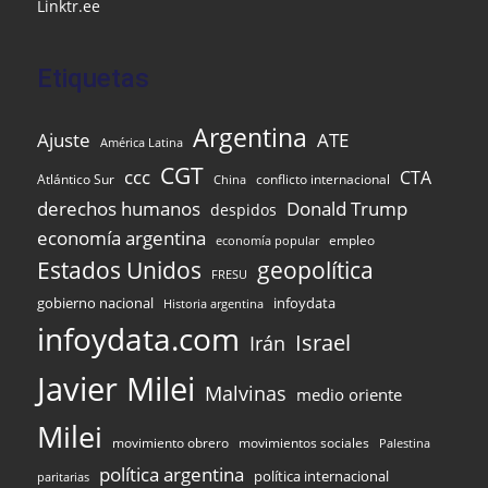
Linktr.ee
Etiquetas
Argentina
Ajuste
ATE
América Latina
CGT
ccc
CTA
Atlántico Sur
conflicto internacional
China
Donald Trump
derechos humanos
despidos
economía argentina
empleo
economía popular
Estados Unidos
geopolítica
FRESU
gobierno nacional
infoydata
Historia argentina
infoydata.com
Israel
Irán
Javier Milei
Malvinas
medio oriente
Milei
movimiento obrero
movimientos sociales
Palestina
política argentina
política internacional
paritarias