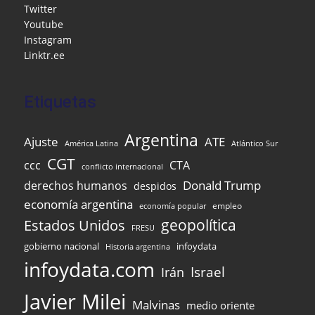
Twitter
o
ai
p
Youtube
k
l
Instagram
Linktr.ee
Etiquetas
Argentina
Ajuste
ATE
Atlántico Sur
América Latina
CGT
ccc
CTA
conflicto internacional
Donald Trump
derechos humanos
despidos
economía argentina
empleo
economía popular
Estados Unidos
geopolítica
FRESU
infoydata
gobierno nacional
Historia argentina
infoydata.com
Israel
Irán
Javier Milei
Malvinas
medio oriente