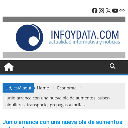
Skip
Facebook
Instagra
X
YouT
En
to
content
Ud, está aquí
Home
Economía
Junio arranca con una nueva ola de aumentos: suben
alquileres, transporte, prepagas y tarifas
Junio arranca con una nueva ola de aumentos: