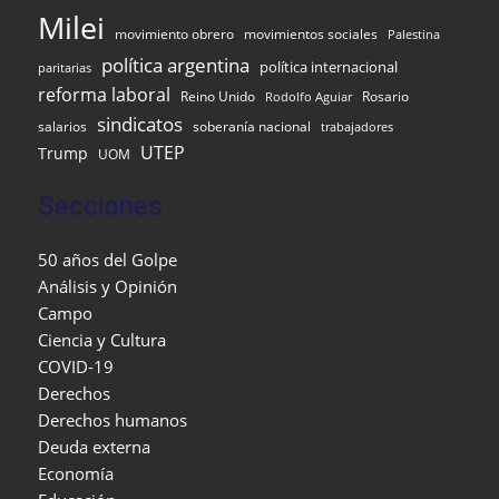
Milei
movimiento obrero
movimientos sociales
Palestina
política argentina
política internacional
paritarias
reforma laboral
Reino Unido
Rosario
Rodolfo Aguiar
sindicatos
salarios
soberanía nacional
trabajadores
UTEP
Trump
UOM
Secciones
50 años del Golpe
Análisis y Opinión
Campo
Ciencia y Cultura
COVID-19
Derechos
Derechos humanos
Deuda externa
Economía