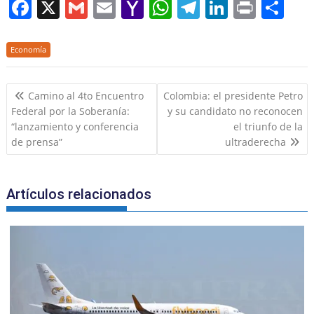
F
X
G
E
Y
W
T
Li
Pr
S
a
m
m
a
h
el
n
in
h
c
ai
ai
h
at
e
k
t
ar
Economía
e
l
l
o
s
gr
e
e
Navegación
b
o
A
a
dI
Camino al 4to Encuentro
Colombia: el presidente Petro
de
Federal por la Soberanía:
y su candidato no reconocen
o
M
p
m
n
entradas
“lanzamiento y conferencia
el triunfo de la
o
ai
p
de prensa”
ultraderecha
k
l
Artículos relacionados