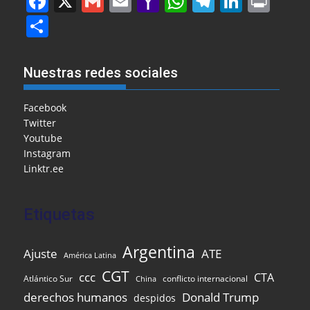
F
X
G
E
Y
W
T
Li
Pr
a
m
m
a
h
el
n
in
S
c
ai
ai
h
at
e
k
t
h
e
l
l
o
s
gr
e
ar
Nuestras redes sociales
b
o
A
a
dI
e
o
M
p
m
n
Facebook
Twitter
o
ai
p
Youtube
k
l
Instagram
Linktr.ee
Etiquetas
Argentina
Ajuste
ATE
América Latina
CGT
ccc
CTA
Atlántico Sur
conflicto internacional
China
Donald Trump
derechos humanos
despidos