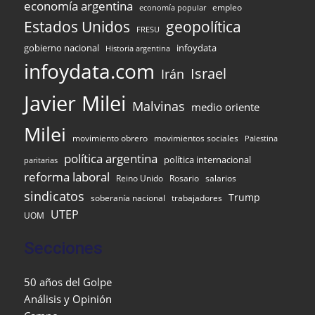
economía argentina
empleo
economía popular
Estados Unidos
geopolítica
FRESU
gobierno nacional
infoydata
Historia argentina
infoydata.com
Israel
Irán
Javier Milei
Malvinas
medio oriente
Milei
movimiento obrero
movimientos sociales
Palestina
política argentina
política internacional
paritarias
reforma laboral
Reino Unido
Rosario
salarios
sindicatos
Trump
soberanía nacional
trabajadores
UTEP
UOM
Secciones
50 años del Golpe
Análisis y Opinión