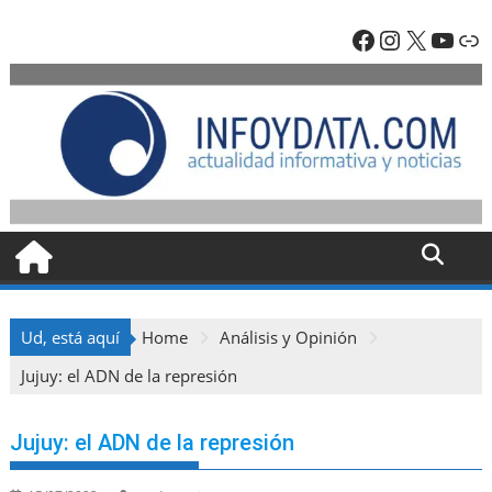
Skip
Facebook
Instagra
X
YouT
En
to
content
Ud, está aquí
Home
Análisis y Opinión
Jujuy: el ADN de la represión
Jujuy: el ADN de la represión