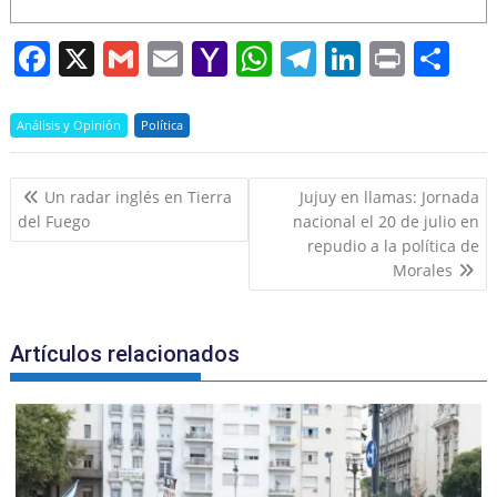
F
X
G
E
Y
W
T
Li
Pr
S
a
m
m
a
h
el
n
in
h
c
ai
ai
h
at
e
k
t
ar
Análisis y Opinión
Política
e
l
l
o
s
gr
e
e
Navegación
b
o
A
a
dI
Un radar inglés en Tierra
Jujuy en llamas: Jornada
de
del Fuego
nacional el 20 de julio en
o
M
p
m
n
entradas
repudio a la política de
o
ai
p
Morales
k
l
Artículos relacionados