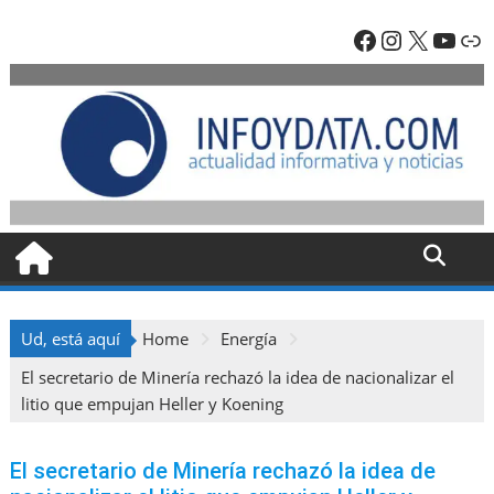
Skip
Facebook
Instagra
X
YouT
En
to
content
Ud, está aquí
Home
Energía
El secretario de Minería rechazó la idea de nacionalizar el
litio que empujan Heller y Koening
El secretario de Minería rechazó la idea de