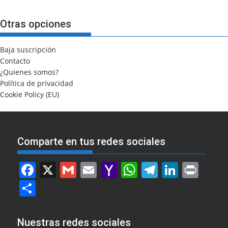
Otras opciones
Baja suscripción
Contacto
¿Quienes somos?
Política de privacidad
Cookie Policy (EU)
Comparte en tus redes sociales
F
X
G
E
Y
W
T
Li
Pr
a
m
m
a
h
el
n
in
S
c
ai
ai
h
at
e
k
t
h
e
l
l
o
s
gr
e
ar
Nuestras redes sociales