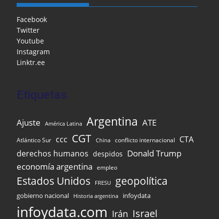
b
o
A
a
dI
e
o
M
p
m
n
Facebook
Twitter
o
ai
p
Youtube
k
l
Instagram
Linktr.ee
Etiquetas
Argentina
Ajuste
ATE
América Latina
CGT
ccc
CTA
Atlántico Sur
conflicto internacional
China
Donald Trump
derechos humanos
despidos
economía argentina
empleo
Estados Unidos
geopolítica
FRESU
gobierno nacional
infoydata
Historia argentina
infoydata.com
Israel
Irán