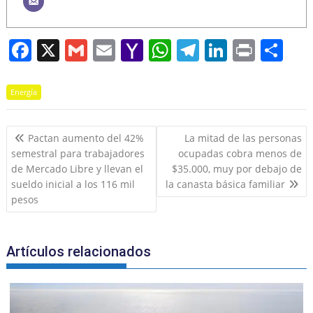
F
X
G
E
Y
W
T
Li
Pr
S
a
m
m
a
h
el
n
in
h
c
ai
ai
h
at
e
k
t
ar
Energía
e
l
l
o
s
gr
e
e
Navegación
b
o
A
a
dI
Pactan aumento del 42%
La mitad de las personas
de
semestral para trabajadores
ocupadas cobra menos de
o
M
p
m
n
entradas
de Mercado Libre y llevan el
$35.000, muy por debajo de
o
ai
p
sueldo inicial a los 116 mil
la canasta básica familiar
k
l
pesos
Artículos relacionados