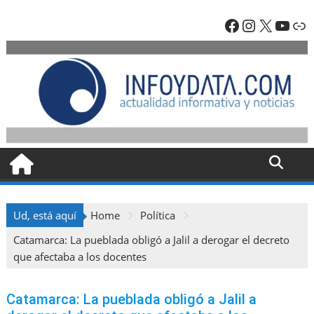
Skip
Facebook
Instagra
X
YouT
En
to
content
Ud, está aquí
Home
Política
Catamarca: La pueblada obligó a Jalil a derogar el decreto
que afectaba a los docentes
Catamarca: La pueblada obligó a Jalil a