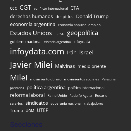
CGT
ccc
CTA
conflicto internacional
Donald Trump
derechos humanos
despidos
economía argentina
empleo
economía popular
Estados Unidos
geopolítica
FRESU
infoydata
gobierno nacional
Historia argentina
infoydata.com
Israel
Irán
Javier Milei
Malvinas
medio oriente
Milei
movimiento obrero
movimientos sociales
Palestina
política argentina
política internacional
paritarias
reforma laboral
Reino Unido
Rosario
Rodolfo Aguiar
sindicatos
salarios
soberanía nacional
trabajadores
UTEP
Trump
UOM
Secciones