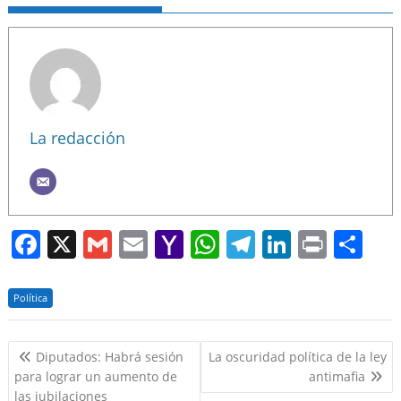
La redacción
F
X
G
E
Y
W
T
Li
Pr
S
a
m
m
a
h
el
n
in
h
c
ai
ai
h
at
e
k
t
ar
Política
e
l
l
o
s
gr
e
e
Navegación
b
o
A
a
dI
Diputados: Habrá sesión
La oscuridad política de la ley
de
para lograr un aumento de
antimafia
o
M
p
m
n
entradas
las jubilaciones