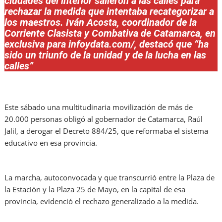
ciudades del interior salieron a las calles para
rechazar la medida que intentaba recategorizar a
los maestros. Iván Acosta, coordinador de la
Corriente Clasista y Combativa de Catamarca, en
exclusiva para infoydata.com/, destacó que “ha
sido un triunfo de la unidad y de la lucha en las
calles”
Este sábado una multitudinaria movilización de más de
20.000 personas obligó al gobernador de Catamarca, Raúl
Jalil, a derogar el Decreto 884/25, que reformaba el sistema
educativo en esa provincia.
La marcha, autoconvocada y que transcurrió entre la Plaza de
la Estación y la Plaza 25 de Mayo, en la capital de esa
provincia, evidenció el rechazo generalizado a la medida.