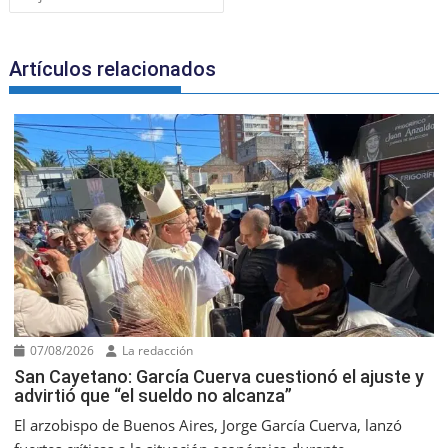
o
ai
p
k
l
Artículos relacionados
07/08/2026
La redacción
San Cayetano: García Cuerva cuestionó el ajuste y
advirtió que “el sueldo no alcanza”
El arzobispo de Buenos Aires, Jorge García Cuerva, lanzó