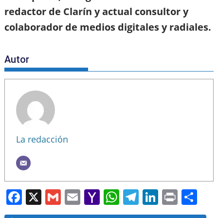
redactor de Clarín y actual consultor y
colaborador de medios digitales y radiales.
Autor
La redacción
F
X
G
E
Y
W
T
Li
Pr
S
a
m
m
a
h
el
n
in
h