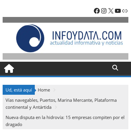
Skip
Facebook
Instagra
X
YouT
En
to
content
Ud, está aquí
Home
Vías navegables, Puertos, Marina Mercante, Plataforma
continental y Antártida
Nueva disputa en la hidrovía: 15 empresas compiten por el
dragado