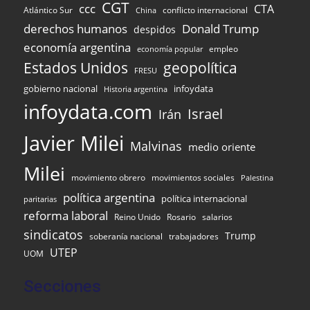
CGT
ccc
CTA
Atlántico Sur
conflicto internacional
China
Donald Trump
derechos humanos
despidos
economía argentina
empleo
economía popular
Estados Unidos
geopolítica
FRESU
gobierno nacional
infoydata
Historia argentina
infoydata.com
Israel
Irán
Javier Milei
Malvinas
medio oriente
Milei
movimiento obrero
movimientos sociales
Palestina
política argentina
política internacional
paritarias
reforma laboral
Reino Unido
Rosario
salarios
sindicatos
Trump
soberanía nacional
trabajadores
UTEP
UOM
Secciones