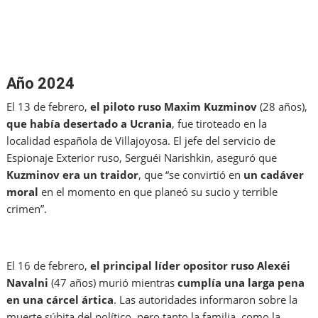
Año 2024
El 13 de febrero,
el piloto ruso Maxim Kuzminov
(28 años),
que había desertado a Ucrania
, fue tiroteado en la
localidad española de Villajoyosa. El jefe del servicio de
Espionaje Exterior ruso, Serguéi Narishkin, aseguró que
Kuzminov era un traidor
, que “se convirtió en
un cadáver
moral
en el momento en que planeó su sucio y terrible
crimen”.
El 16 de febrero,
el principal líder opositor ruso Alexéi
Navalni
(47 años) murió mientras
cumplía una larga pena
en una cárcel ártica
. Las autoridades informaron sobre la
muerte súbita del político, pero tanto la familia, como la