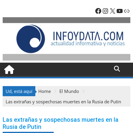
Skip
Facebook
Instagra
X
YouT
En
to
content
Ud, está aquí
Home
El Mundo
Las extrañas y sospechosas muertes en la Rusia de Putin
Las extrañas y sospechosas muertes en la
Rusia de Putin