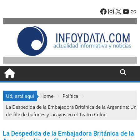
Skip
Facebook
Instagra
X
YouT
En
to
content
Ud, está aquí
Home
Política
La Despedida de la Embajadora Británica de la Argentina: Un
desfile de bufones y lacayos en el Teatro Colón
La Despedida de la Embajadora Británica de la