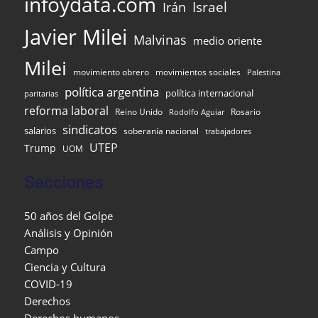
infoydata.com
Israel
Irán
Javier Milei
Malvinas
medio oriente
Milei
movimiento obrero
movimientos sociales
Palestina
política argentina
política internacional
paritarias
reforma laboral
Reino Unido
Rosario
Rodolfo Aguiar
sindicatos
salarios
soberanía nacional
trabajadores
UTEP
Trump
UOM
Secciones
50 años del Golpe
Análisis y Opinión
Campo
Ciencia y Cultura
COVID-19
Derechos