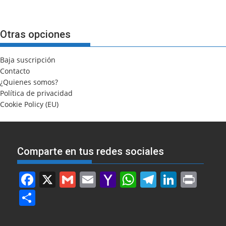
Otras opciones
Baja suscripción
Contacto
¿Quienes somos?
Política de privacidad
Cookie Policy (EU)
Comparte en tus redes sociales
F
X
G
E
Y
W
T
Li
Pr
a
m
m
a
h
el
n
in
S
c
ai
ai
h
at
e
k
t
h