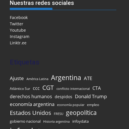
e
l
l
o
s
gr
e
ar
Nuestras redes sociales
b
o
A
a
dI
e
o
M
p
m
n
Facebook
Twitter
o
ai
p
Youtube
k
l
Instagram
Linktr.ee
Etiquetas
Argentina
Ajuste
ATE
América Latina
CGT
ccc
CTA
Atlántico Sur
conflicto internacional
Donald Trump
derechos humanos
despidos
economía argentina
empleo
economía popular
Estados Unidos
geopolítica
FRESU
infoydata
gobierno nacional
Historia argentina