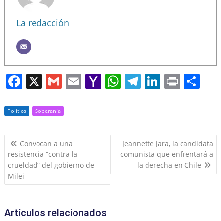
La redacción
F
X
G
E
Y
W
T
Li
Pr
S
a
m
m
a
h
el
n
in
h
c
ai
ai
h
at
e
k
t
ar
Política
Soberanía
e
l
l
o
s
gr
e
e
Navegación
b
o
A
a
dI
Convocan a una
Jeannette Jara, la candidata
de
resistencia “contra la
comunista que enfrentará a
o
M
p
m
n
entradas
crueldad” del gobierno de
la derecha en Chile
o
ai
p
Milei
k
l
Artículos relacionados