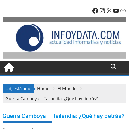
Skip
Facebook
Instagra
X
YouT
En
to
content
Ud, está aquí
Home
El Mundo
Guerra Camboya – Tailandia: ¿Qué hay detrás?
Guerra Camboya – Tailandia: ¿Qué hay detrás?