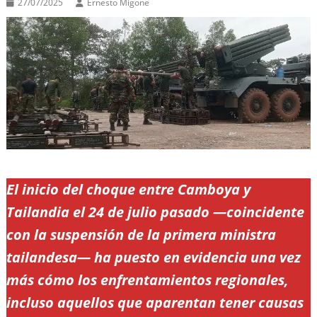
27/07/2025
Ernesto Migone
El inicio del choque entre Camboya y
Tailandia el 24 de julio pasado —coincidente
con la suspensión de la primera ministra
tailandesa— ha puesto en evidencia una vez
más cómo los enfrentamientos regionales,
incluso aquellos que aparentan tener causas