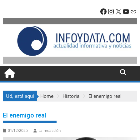
Skip
Facebook
Instagra
X
YouT
En
to
content
Ud, está aquí
Home
Historia
El enemigo real
El enemigo real
01/12/2025
La redacción