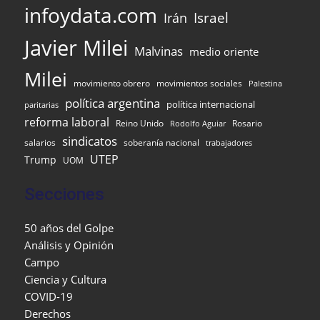
infoydata.com
Israel
Irán
Javier Milei
Malvinas
medio oriente
Milei
movimiento obrero
movimientos sociales
Palestina
política argentina
política internacional
paritarias
reforma laboral
Reino Unido
Rosario
Rodolfo Aguiar
sindicatos
salarios
soberanía nacional
trabajadores
UTEP
Trump
UOM
Secciones
50 años del Golpe
Análisis y Opinión
Campo
Ciencia y Cultura
COVID-19
Derechos