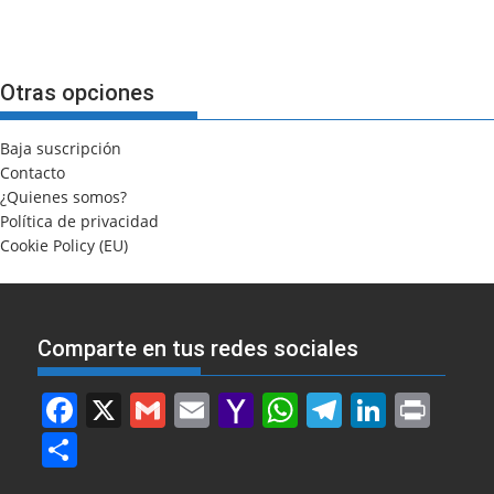
Otras opciones
Baja suscripción
Contacto
¿Quienes somos?
Política de privacidad
Cookie Policy (EU)
Comparte en tus redes sociales
F
X
G
E
Y
W
T
Li
Pr
a
m
m
a
h
el
n
in
S
c
ai
ai
h
at
e
k
t
h