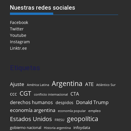
e
l
l
o
s
gr
e
ar
Nuestras redes sociales
b
o
A
a
dI
e
o
M
p
m
n
Facebook
Twitter
o
ai
p
Youtube
k
l
Instagram
Linktr.ee
Etiquetas
Argentina
Ajuste
ATE
Atlántico Sur
América Latina
CGT
ccc
CTA
conflicto internacional
Donald Trump
derechos humanos
despidos
economía argentina
empleo
economía popular
Estados Unidos
geopolítica
FRESU
infoydata
gobierno nacional
Historia argentina