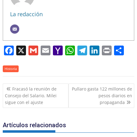
La redacción
F
X
G
E
Y
W
T
Li
Pr
S
a
m
m
a
h
el
n
in
h
c
ai
ai
h
at
e
k
t
ar
Historia
e
l
l
o
s
gr
e
e
Navegación
b
o
A
a
dI
Fracasó la reunión de
Pullaro gasta 122 millones de
de
Consejo del Salario. Milei
pesos diarios en
o
M
p
m
n
entradas
sigue con el ajuste
propaganda
o
ai
p
k
l
Artículos relacionados