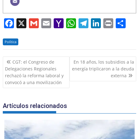
F
X
G
E
Y
W
T
Li
Pr
S
a
m
m
a
h
el
n
in
h
c
ai
ai
h
at
e
k
t
ar
Política
e
l
l
o
s
gr
e
e
Navegación
b
o
A
a
dI
CGT: el Congreso de
En 18 años, los subsidios a la
de
Delegaciones Regionales
energía triplicaron a la deuda
o
M
p
m
n
entradas
rechazó la reforma laboral y
externa
o
ai
p
convocó a una movilización
k
l
Artículos relacionados