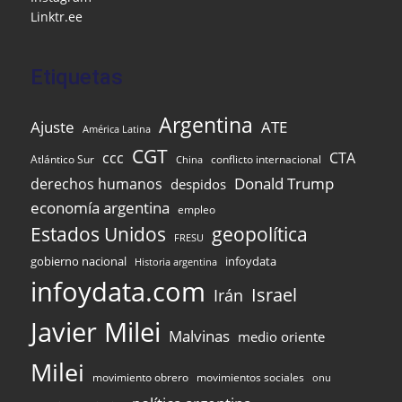
k
l
Linktr.ee
Etiquetas
Argentina
Ajuste
ATE
América Latina
CGT
ccc
CTA
Atlántico Sur
conflicto internacional
China
Donald Trump
derechos humanos
despidos
economía argentina
empleo
Estados Unidos
geopolítica
FRESU
gobierno nacional
infoydata
Historia argentina
infoydata.com
Israel
Irán
Javier Milei
Malvinas
medio oriente
Milei
movimiento obrero
movimientos sociales
onu