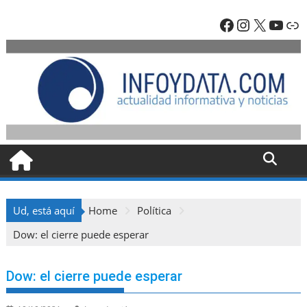
Skip
Facebook
Instagra
X
YouT
En
to
content
Ud, está aquí
Home
Política
Dow: el cierre puede esperar
Dow: el cierre puede esperar