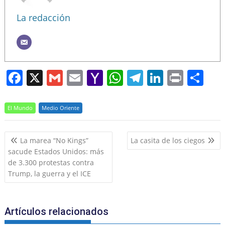
La redacción
F
X
G
E
Y
W
T
Li
Pr
S
a
m
m
a
h
el
n
in
h
c
ai
ai
h
at
e
k
t
ar
El Mundo
Medio Oriente
e
l
l
o
s
gr
e
e
Navegación
b
o
A
a
dI
La marea “No Kings”
La casita de los ciegos
de
sacude Estados Unidos: más
o
M
p
m
n
entradas
de 3.300 protestas contra
o
ai
p
Trump, la guerra y el ICE
k
l
Artículos relacionados