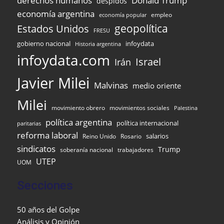
derechos humanos
Donald Trump
despidos
economía argentina
empleo
economía popular
Estados Unidos
geopolítica
FRESU
gobierno nacional
infoydata
Historia argentina
infoydata.com
Israel
Irán
Javier Milei
Malvinas
medio oriente
Milei
movimiento obrero
movimientos sociales
Palestina
política argentina
política internacional
paritarias
reforma laboral
Reino Unido
Rosario
salarios
sindicatos
Trump
soberanía nacional
trabajadores
UTEP
UOM
Secciones
50 años del Golpe
Análisis y Opinión