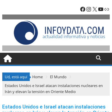
Skip
Facebook
Instagra
X
YouT
En
to
content
Ud, está aquí
Home
El Mundo
Estados Unidos e Israel atacan instalaciones nucleares en
Irán y elevan la tensión en Oriente Medio
Estados Unidos e Israel atacan instalaciones