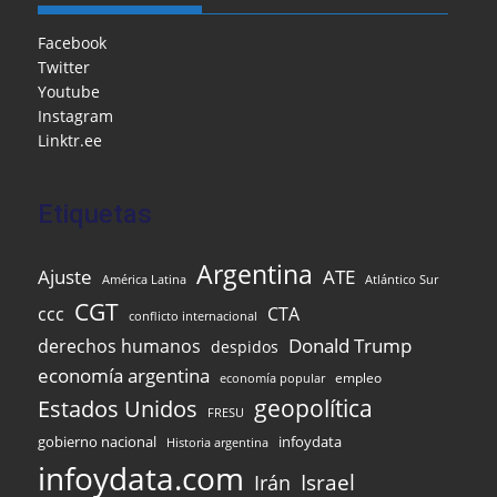
b
o
A
a
dI
e
o
M
p
m
n
Facebook
Twitter
o
ai
p
Youtube
k
l
Instagram
Linktr.ee
Etiquetas
Argentina
Ajuste
ATE
Atlántico Sur
América Latina
CGT
ccc
CTA
conflicto internacional
Donald Trump
derechos humanos
despidos
economía argentina
empleo
economía popular
Estados Unidos
geopolítica
FRESU
infoydata
gobierno nacional
Historia argentina
infoydata.com
Israel
Irán