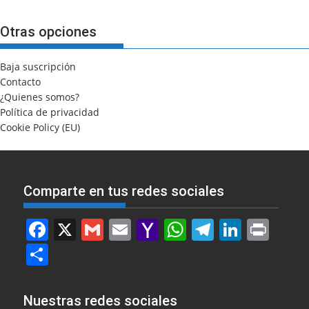
Otras opciones
Baja suscripción
Contacto
¿Quienes somos?
Política de privacidad
Cookie Policy (EU)
Comparte en tus redes sociales
F
X
G
E
Y
W
T
Li
Pr
a
m
m
a
h
el
n
in
S
c
ai
ai
h
at
e
k
t
h
e
l
l
o
s
gr
e
ar
Nuestras redes sociales