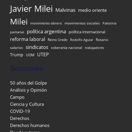
Javier Milei
Malvinas
medio oriente
Milei
movimiento obrero
movimientos sociales
Palestina
política argentina
política internacional
paritarias
reforma laboral
Reino Unido
Rosario
Rodolfo Aguiar
sindicatos
salarios
soberanía nacional
trabajadores
UTEP
Trump
UOM
Secciones
50 años del Golpe
Análisis y Opinión
Campo
Ciencia y Cultura
COVID-19
Derechos
Derechos humanos