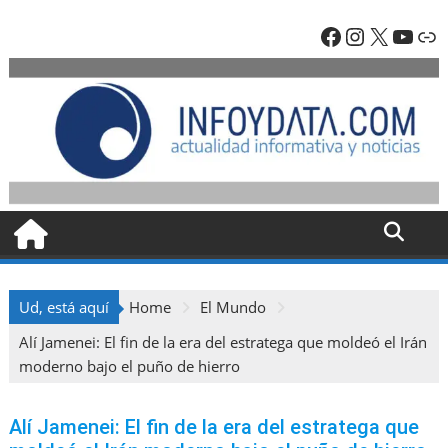
Skip
Facebook
Instagra
X
YouT
En
to
content
Ud, está aquí
Home
El Mundo
Alí Jamenei: El fin de la era del estratega que moldeó el Irán
moderno bajo el puño de hierro
Alí Jamenei: El fin de la era del estratega que