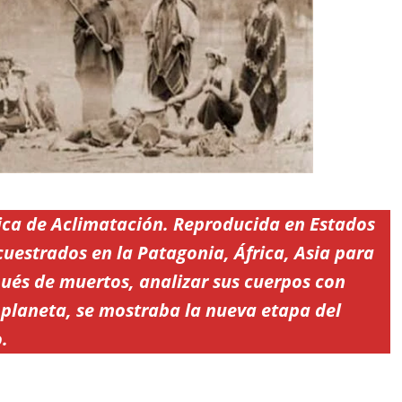
ica de Aclimatación. Reproducida en Estados
cuestrados en la Patagonia, África, Asia para
pués de muertos, analizar sus cuerpos con
 planeta, se mostraba la nueva etapa del
.