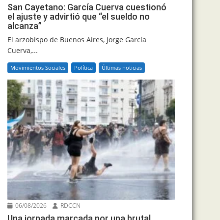
San Cayetano: García Cuerva cuestionó
el ajuste y advirtió que “el sueldo no
alcanza”
El arzobispo de Buenos Aires, Jorge García
Cuerva,...
Movimientos Sociales
Política
Últimas noticias
06/08/2026
RDCCN
Una jornada marcada por una brutal