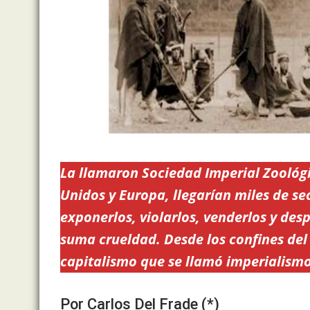
La llamaron Sociedad Imperial Zoológ
Unidos y Europa, llegarían miles de se
exponerlos, violarlos, venderlos y des
suma crueldad. Desde los confines del
capitalismo que se llamó imperialismo
Por Carlos Del Frade (*)