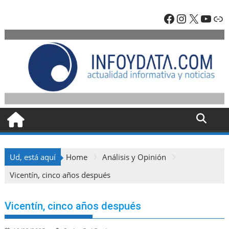
Skip
Facebook
Instagra
X
YouT
En
to
content
Ud, está aquí
Home
Análisis y Opinión
Vicentín, cinco años después
Vicentín, cinco años después