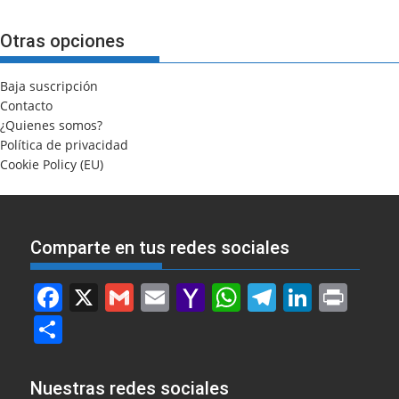
Otras opciones
Baja suscripción
Contacto
¿Quienes somos?
Política de privacidad
Cookie Policy (EU)
Comparte en tus redes sociales
F
X
G
E
Y
W
T
Li
Pr
a
m
m
a
h
el
n
in
S
c
ai
ai
h
at
e
k
t
h
e
l
l
o
s
gr
e
ar
Nuestras redes sociales