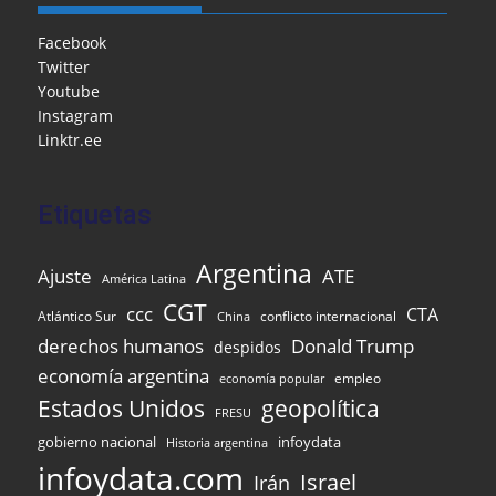
b
o
A
a
dI
e
o
M
p
m
n
Facebook
Twitter
o
ai
p
Youtube
k
l
Instagram
Linktr.ee
Etiquetas
Argentina
Ajuste
ATE
América Latina
CGT
ccc
CTA
Atlántico Sur
conflicto internacional
China
Donald Trump
derechos humanos
despidos
economía argentina
empleo
economía popular
Estados Unidos
geopolítica
FRESU
gobierno nacional
infoydata
Historia argentina
infoydata.com
Israel
Irán