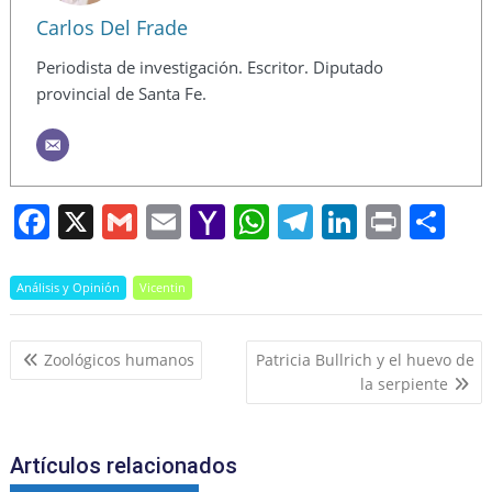
Carlos Del Frade
Periodista de investigación. Escritor. Diputado
provincial de Santa Fe.
F
X
G
E
Y
W
T
Li
Pr
S
a
m
m
a
h
el
n
in
h
c
ai
ai
h
at
e
k
t
ar
Análisis y Opinión
Vicentin
e
l
l
o
s
gr
e
e
Navegación
b
o
A
a
dI
Zoológicos humanos
Patricia Bullrich y el huevo de
de
la serpiente
o
M
p
m
n
entradas
o
ai
p
k
l
Artículos relacionados