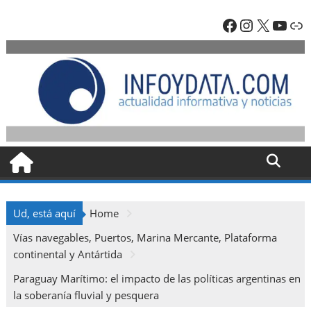
Skip
Facebook
Instagra
X
YouT
En
to
content
Ud, está aquí
Home
Vías navegables, Puertos, Marina Mercante, Plataforma
continental y Antártida
Paraguay Marítimo: el impacto de las políticas argentinas en
la soberanía fluvial y pesquera