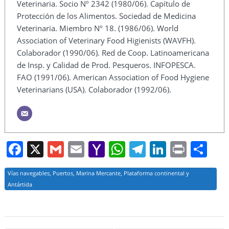
Veterinaria. Socio Nº 2342 (1980/06). Capítulo de
Protección de los Alimentos. Sociedad de Medicina
Veterinaria. Miembro Nº 18. (1986/06). World
Association of Veterinary Food Higienists (WAVFH).
Colaborador (1990/06). Red de Coop. Latinoamericana
de Insp. y Calidad de Prod. Pesqueros. INFOPESCA.
FAO (1991/06). American Association of Food Hygiene
Veterinarians (USA). Colaborador (1992/06).
F
X
G
E
Y
W
T
Li
Pr
S
a
m
m
a
h
el
n
in
h
Vías navegables, Puertos, Marina Mercante, Plataforma continental y
c
ai
ai
h
at
e
k
t
ar
Antártida
e
l
l
o
s
gr
e
e
b
o
A
a
dI