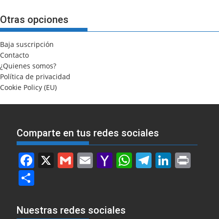
Otras opciones
Baja suscripción
Contacto
¿Quienes somos?
Política de privacidad
Cookie Policy (EU)
Comparte en tus redes sociales
F
X
G
E
Y
W
T
Li
Pr
a
m
m
a
h
el
n
in
S
c
ai
ai
h
at
e
k
t
h
e
l
l
o
s
gr
e
ar
Nuestras redes sociales