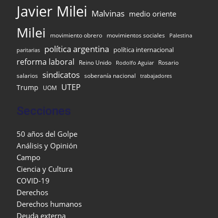
Javier Milei
Malvinas
medio oriente
Milei
movimiento obrero
movimientos sociales
Palestina
política argentina
política internacional
paritarias
reforma laboral
Reino Unido
Rosario
Rodolfo Aguiar
sindicatos
salarios
soberanía nacional
trabajadores
UTEP
Trump
UOM
Secciones
50 años del Golpe
Análisis y Opinión
Campo
Ciencia y Cultura
COVID-19
Derechos
Derechos humanos
Deuda externa