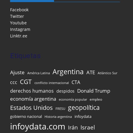
b
o
A
a
dI
e
o
M
p
m
n
Facebook
Twitter
o
ai
p
Youtube
k
l
Instagram
Linktr.ee
Etiquetas
Argentina
Ajuste
ATE
Atlántico Sur
América Latina
CGT
ccc
CTA
conflicto internacional
Donald Trump
derechos humanos
despidos
economía argentina
empleo
economía popular
Estados Unidos
geopolítica
FRESU
infoydata
gobierno nacional
Historia argentina
infoydata.com
Israel
Irán