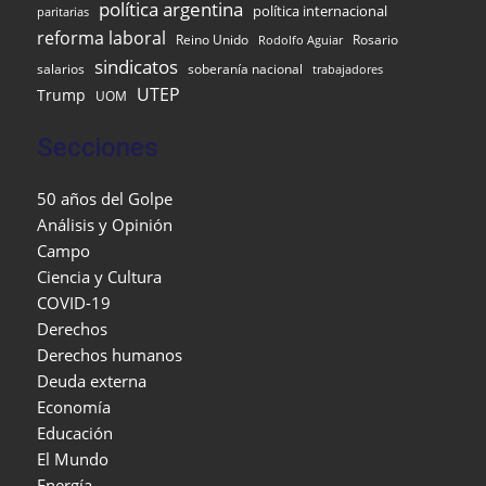
política argentina
política internacional
paritarias
reforma laboral
Reino Unido
Rosario
Rodolfo Aguiar
sindicatos
salarios
soberanía nacional
trabajadores
UTEP
Trump
UOM
Secciones
50 años del Golpe
Análisis y Opinión
Campo
Ciencia y Cultura
COVID-19
Derechos
Derechos humanos
Deuda externa
Economía
Educación
El Mundo
Energía