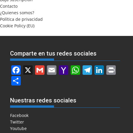
Contacto
¿Quienes somos?
Política de privacidad
Cookie Policy (EU)
Comparte en tus redes sociales
F
X
G
E
Y
W
T
Li
Pr
a
m
m
a
h
el
n
in
S
c
ai
ai
h
at
e
k
t
h
e
l
l
o
s
gr
e
ar
Nuestras redes sociales
b
o
A
a
dI
e
o
M
p
m
n
Facebook
Twitter
o
ai
p
Youtube