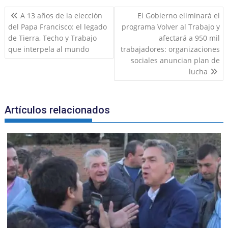
e
l
l
o
s
gr
e
e
Navegación
b
o
A
a
dI
A 13 años de la elección
El Gobierno eliminará el
de
del Papa Francisco: el legado
programa Volver al Trabajo y
o
M
p
m
n
entradas
de Tierra, Techo y Trabajo
afectará a 950 mil
o
ai
p
que interpela al mundo
trabajadores: organizaciones
k
l
sociales anuncian plan de
lucha
Artículos relacionados