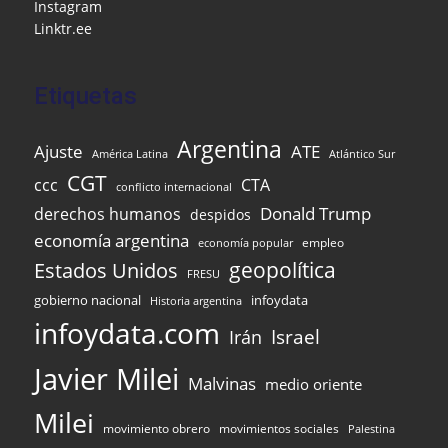
k
l
Instagram
Linktr.ee
Etiquetas
Argentina
Ajuste
ATE
Atlántico Sur
América Latina
CGT
ccc
CTA
conflicto internacional
Donald Trump
derechos humanos
despidos
economía argentina
empleo
economía popular
Estados Unidos
geopolítica
FRESU
infoydata
gobierno nacional
Historia argentina
infoydata.com
Israel
Irán
Javier Milei
Malvinas
medio oriente
Milei
movimiento obrero
movimientos sociales
Palestina