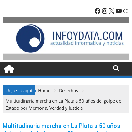
Skip
Facebook
Instagra
X
YouT
En
to
content
Ud, está aquí
Home
Derechos
Multitudinaria marcha en La Plata a 50 años del golpe de
Estado por Memoria, Verdad y Justicia
Multitudinaria marcha en La Plata a 50 años