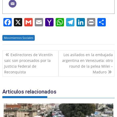
F
X
G
E
Y
W
T
Li
Pr
S
a
m
m
a
h
el
n
in
h
c
ai
ai
h
at
e
k
t
ar
Movimientos Sociales
e
l
l
o
s
gr
e
e
Navegación
b
o
A
a
dI
Exdirectores de Vicentín
Los asilados en la embajada
de
saic son procesados por la
argentina en Venezuela: otro
o
M
p
m
n
entradas
Justicia Federal de
round de la pelea Milei –
o
ai
p
Reconquista
Maduro
k
l
Artículos relacionados