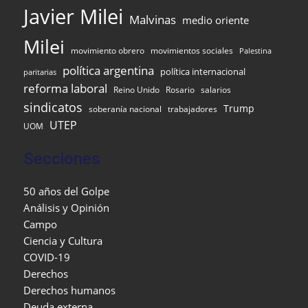
Javier Milei
Malvinas
medio oriente
Milei
movimiento obrero
movimientos sociales
Palestina
política argentina
política internacional
paritarias
reforma laboral
Reino Unido
Rosario
salarios
sindicatos
Trump
soberanía nacional
trabajadores
UTEP
UOM
Secciones
50 años del Golpe
Análisis y Opinión
Campo
Ciencia y Cultura
COVID-19
Derechos
Derechos humanos
Deuda externa