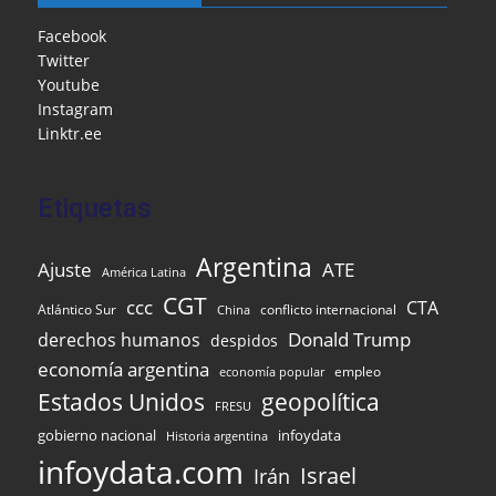
b
o
A
a
dI
e
o
M
p
m
n
Facebook
Twitter
o
ai
p
Youtube
k
l
Instagram
Linktr.ee
Etiquetas
Argentina
Ajuste
ATE
América Latina
CGT
ccc
CTA
Atlántico Sur
conflicto internacional
China
Donald Trump
derechos humanos
despidos
economía argentina
empleo
economía popular
Estados Unidos
geopolítica
FRESU
gobierno nacional
infoydata
Historia argentina
infoydata.com
Israel
Irán