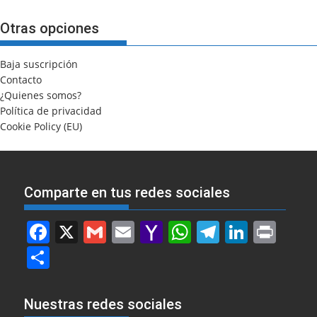
Otras opciones
Baja suscripción
Contacto
¿Quienes somos?
Política de privacidad
Cookie Policy (EU)
Comparte en tus redes sociales
F
X
G
E
Y
W
T
Li
Pr
a
m
m
a
h
el
n
in
S
c
ai
ai
h
at
e
k
t
h
e
l
l
o
s
gr
e
ar
Nuestras redes sociales