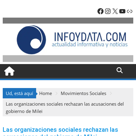
Skip
Facebook
Instagra
X
YouT
En
to
content
Ud, está aquí
Home
Movimientos Sociales
Las organizaciones sociales rechazan las acusaciones del
gobierno de Milei
Las organizaciones sociales rechazan las