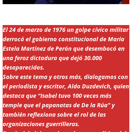
El 24 de marzo de 1976 un golpe cívico militar
derrocó el gobierno constitucional de María
Estela Martínez de Perón que desembocó en
una feroz dictadura que dejó 30.000
desaparecidos.
Sobre este tema y otros más, dialogamos con
el periodista y escritor, Aldo Duzdevich, quien
destaca que “Isabel tuvo 100 veces más
temple que el papanatas de De la Rúa” y
también reflexiona sobre el rol de las
organizaciones guerrilleras.