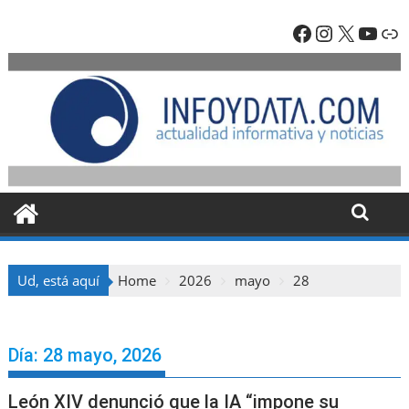
Skip
Facebook
Instagra
X
YouT
En
to
content
Ud, está aquí
Home
2026
mayo
28
Día:
28 mayo, 2026
León XIV denunció que la IA “impone su