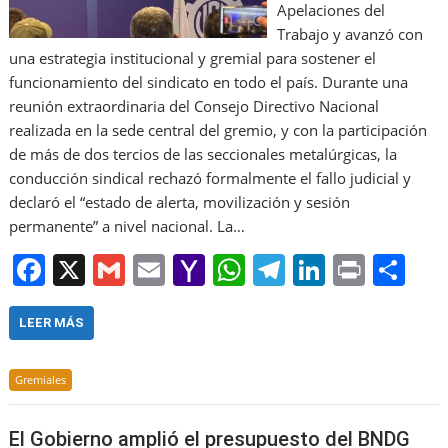
Apelaciones del
Trabajo y avanzó con
una estrategia institucional y gremial para sostener el
funcionamiento del sindicato en todo el país. Durante una
reunión extraordinaria del Consejo Directivo Nacional
realizada en la sede central del gremio, y con la participación
de más de dos tercios de las seccionales metalúrgicas, la
conducción sindical rechazó formalmente el fallo judicial y
declaró el “estado de alerta, movilización y sesión
permanente” a nivel nacional. La…
F
X
G
E
Y
W
T
Li
Pr
S
a
m
m
a
h
el
n
in
h
c
ai
ai
h
at
e
k
t
ar
LEER MÁS
e
l
l
o
s
gr
e
e
Gremiales
b
o
A
a
dI
o
M
p
m
n
El Gobierno amplió el presupuesto del BNDG