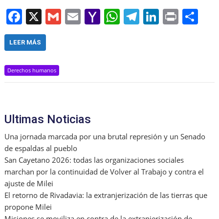
F
X
G
E
Y
W
T
Li
Pr
S
a
m
m
a
h
el
n
in
h
c
ai
ai
h
at
e
k
t
ar
LEER MÁS
e
l
l
o
s
gr
e
e
Derechos humanos
b
o
A
a
dI
o
M
p
m
n
o
ai
p
Ultimas Noticias
k
l
Una jornada marcada por una brutal represión y un Senado
de espaldas al pueblo
San Cayetano 2026: todas las organizaciones sociales
marchan por la continuidad de Volver al Trabajo y contra el
ajuste de Milei
El retorno de Rivadavia: la extranjerización de las tierras que
propone Milei
Misiones se moviliza en contra de la extranjerización de