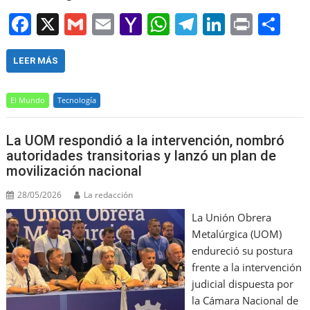
F
X
G
E
Y
W
T
Li
Pr
S
a
m
m
a
h
el
n
in
h
c
ai
ai
h
at
e
k
t
ar
LEER MÁS
e
l
l
o
s
gr
e
e
El Mundo
Tecnología
b
o
A
a
dI
o
M
p
m
n
La UOM respondió a la intervención, nombró
o
ai
p
autoridades transitorias y lanzó un plan de
movilización nacional
k
l
28/05/2026
La redacción
La Unión Obrera
Metalúrgica (UOM)
endureció su postura
frente a la intervención
judicial dispuesta por
la Cámara Nacional de