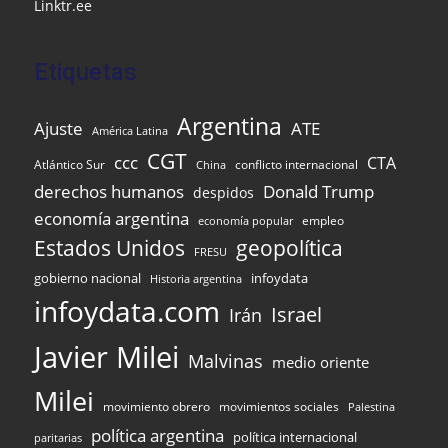
Linktr.ee
Etiquetas
Argentina
Ajuste
ATE
América Latina
CGT
ccc
CTA
Atlántico Sur
conflicto internacional
China
Donald Trump
derechos humanos
despidos
economía argentina
empleo
economía popular
Estados Unidos
geopolítica
FRESU
gobierno nacional
infoydata
Historia argentina
infoydata.com
Israel
Irán
Javier Milei
Malvinas
medio oriente
Milei
movimiento obrero
movimientos sociales
Palestina
política argentina
política internacional
paritarias