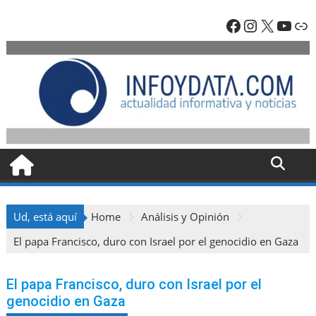
Skip
Facebook
Instagra
X
YouT
En
to
content
Ud, está aquí
Home
Análisis y Opinión
El papa Francisco, duro con Israel por el genocidio en Gaza
El papa Francisco, duro con Israel por el
genocidio en Gaza