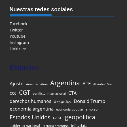
e
l
l
o
s
gr
e
ar
Nuestras redes sociales
b
o
A
a
dI
e
o
M
p
m
n
Facebook
Twitter
o
ai
p
Youtube
k
l
Instagram
Linktr.ee
Etiquetas
Argentina
Ajuste
ATE
Atlántico Sur
América Latina
CGT
ccc
CTA
conflicto internacional
Donald Trump
derechos humanos
despidos
economía argentina
empleo
economía popular
Estados Unidos
geopolítica
FRESU
infoydata
gobierno nacional
Historia argentina