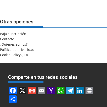
Otras opciones
Baja suscripción
Contacto
¿Quienes somos?
Política de privacidad
Cookie Policy (EU)
Comparte en tus redes sociales
F
X
G
E
Y
W
T
Li
Pr
a
m
m
a
h
el
n
in
S
c
ai
ai
h
at
e
k
t
h