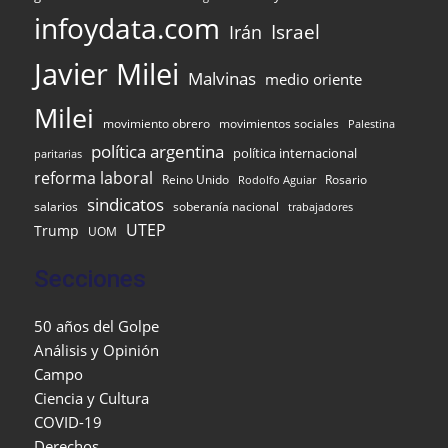
infoydata.com
Israel
Irán
Javier Milei
Malvinas
medio oriente
Milei
movimiento obrero
movimientos sociales
Palestina
política argentina
política internacional
paritarias
reforma laboral
Reino Unido
Rosario
Rodolfo Aguiar
sindicatos
salarios
soberanía nacional
trabajadores
UTEP
Trump
UOM
Secciones
50 años del Golpe
Análisis y Opinión
Campo
Ciencia y Cultura
COVID-19
Derechos