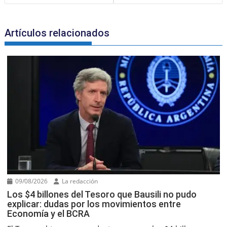
k
l
Artículos relacionados
09/08/2026
La redacción
Los $4 billones del Tesoro que Bausili no pudo
explicar: dudas por los movimientos entre
Economía y el BCRA