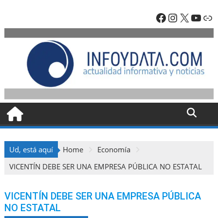
Skip
Facebook
Instagra
X
YouT
En
to
content
Ud, está aquí
Home
Economía
VICENTÍN DEBE SER UNA EMPRESA PÚBLICA NO ESTATAL
VICENTÍN DEBE SER UNA EMPRESA PÚBLICA
NO ESTATAL