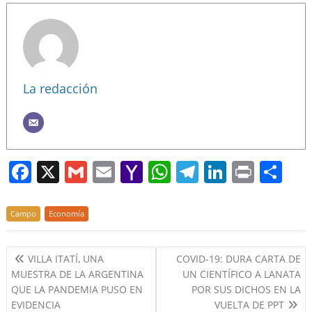
La redacción
F
X
G
E
Y
W
T
Li
Pr
S
a
m
m
a
h
el
n
in
h
c
ai
ai
h
at
e
k
t
ar
Campo
Economía
e
l
l
o
s
gr
e
e
Navegación
b
o
A
a
dI
VILLA ITATÍ, UNA
COVID-19: DURA CARTA DE
de
MUESTRA DE LA ARGENTINA
UN CIENTÍFICO A LANATA
o
M
p
m
n
entradas
QUE LA PANDEMIA PUSO EN
POR SUS DICHOS EN LA
o
ai
p
EVIDENCIA
VUELTA DE PPT