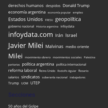
Donald Trump
derechos humanos
despidos
economía argentina
empleo
economía popular
Estados Unidos
geopolítica
FRESU
infoydata
gobierno nacional
Historia argentina
infoydata.com
Israel
Irán
Javier Milei
Malvinas
medio oriente
Milei
movimiento obrero
movimientos sociales
Palestina
política argentina
política internacional
paritarias
reforma laboral
Reino Unido
Rosario
Rodolfo Aguiar
sindicatos
salarios
soberanía nacional
trabajadores
UTEP
Trump
UOM
Secciones
50 años del Golpe