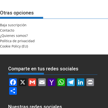
Otras opciones
Baja suscripción
Contacto
¿Quienes somos?
Política de privacidad
Cookie Policy (EU)
Comparte en tus redes sociales
F
X
G
E
Y
W
T
Li
Pr
a
m
m
a
h
el
n
in
S
c
ai
ai
h
at
e
k
t
h
e
l
l
o
s
gr
e
ar
Nuestras redes sociales