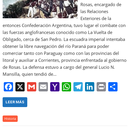
Rosas, encargado de
las Relaciones
Exteriores de la
entonces Confederación Argentina, tuvo lugar el combate con
las fuerzas anglofrancesas conocido como La Vuelta de
Obligado, cerca de San Pedro. La escuadra imperial intentaba
obtener la libre navegación del río Paraná para poder
comerciar tanto con Paraguay como con las provincias del
litoral y auxiliar a Corrientes, provincia enfrentada al gobierno
de Rosas. La defensa estuvo a cargo del general Lucio N.
Mansilla, quien tendió de…
F
X
G
E
Y
W
T
Li
Pr
S
a
m
m
a
h
el
n
in
h
c
ai
ai
h
at
e
k
t
ar
LEER MÁS
e
l
l
o
s
gr
e
e
Historia
b
o
A
a
dI