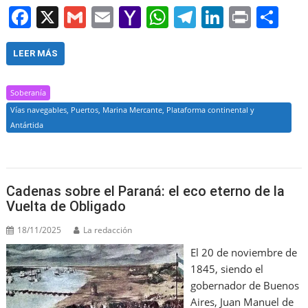
F
X
G
E
Y
W
T
Li
Pr
S
a
m
m
a
h
el
n
in
h
c
ai
ai
h
at
e
k
t
ar
LEER MÁS
e
l
l
o
s
gr
e
e
Soberanía
b
o
A
a
dI
Vías navegables, Puertos, Marina Mercante, Plataforma continental y
o
M
p
m
n
Antártida
o
ai
p
k
l
Cadenas sobre el Paraná: el eco eterno de la
Vuelta de Obligado
18/11/2025
La redacción
El 20 de noviembre de
1845, siendo el
gobernador de Buenos
Aires, Juan Manuel de