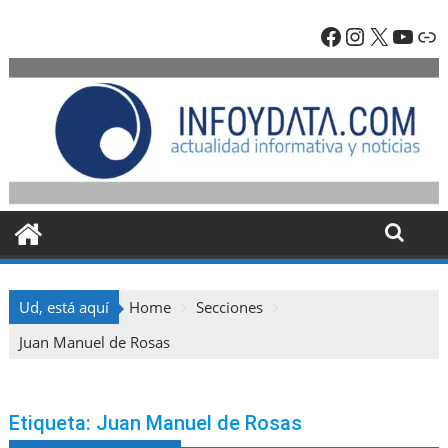
Skip
Facebook
Instagra
X
YouT
En
to
content
Ud, está aquí
Home
Secciones
Juan Manuel de Rosas
Etiqueta:
Juan Manuel de Rosas