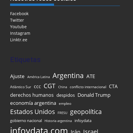
b
o
A
a
dI
e
o
M
p
m
n
Facebook
Twitter
o
ai
p
Youtube
k
l
Instagram
Linktr.ee
Etiquetas
Argentina
Ajuste
ATE
América Latina
CGT
ccc
CTA
Atlántico Sur
conflicto internacional
China
Donald Trump
derechos humanos
despidos
economía argentina
empleo
Estados Unidos
geopolítica
FRESU
gobierno nacional
infoydata
Historia argentina
infoydata.com
Israel
Irán