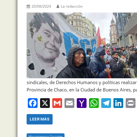
o
ai
p
20/08/2024
La redacción
k
l
sindicales, de Derechos Humanos y políticas realizar
Provincia de Chaco, en la Ciudad de Buenos Aires, pa
F
X
G
E
Y
W
T
Li
a
m
m
a
h
el
n
c
ai
ai
h
at
e
k
LEER MÁS
e
l
l
o
s
gr
e
Movimientos Sociales