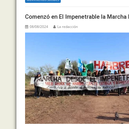
b
o
A
a
dI
o
M
p
m
n
Comenzó en El Impenetrable la Marcha 
o
ai
p
08/08/2024
La redacción
k
l