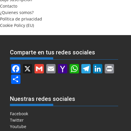
Contacto
¿Quienes somos?
Política de privacidad
Cookie Policy (EU)
Comparte en tus redes sociales
F
X
G
E
Y
W
T
Li
Pr
a
m
m
a
h
el
n
in
S
c
ai
ai
h
at
e
k
t
h
e
l
l
o
s
gr
e
ar
Nuestras redes sociales
b
o
A
a
dI
e
o
M
p
m
n
Facebook
Twitter
o
ai
p
Youtube