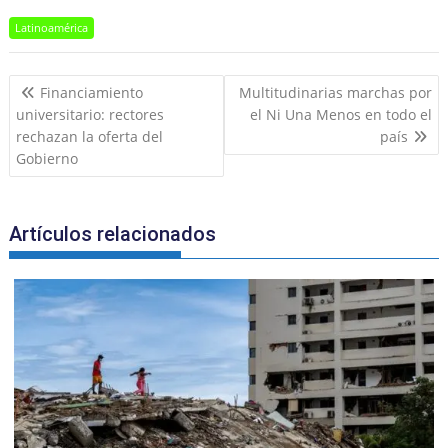
c
ai
ai
h
at
e
k
t
ar
Latinoamérica
e
l
l
o
s
gr
e
e
Navegación
b
o
A
a
dI
Financiamiento
Multitudinarias marchas por
de
universitario: rectores
el Ni Una Menos en todo el
o
M
p
m
n
entradas
rechazan la oferta del
país
o
ai
p
Gobierno
k
l
Artículos relacionados