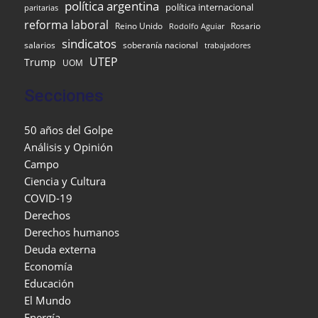
política argentina
política internacional
paritarias
reforma laboral
Reino Unido
Rosario
Rodolfo Aguiar
sindicatos
salarios
soberanía nacional
trabajadores
UTEP
Trump
UOM
Secciones
50 años del Golpe
Análisis y Opinión
Campo
Ciencia y Cultura
COVID-19
Derechos
Derechos humanos
Deuda externa
Economía
Educación
El Mundo
Energía