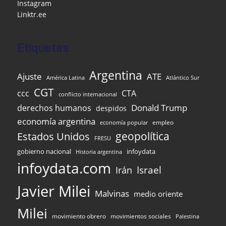
k
l
Instagram
Linktr.ee
Etiquetas
Argentina
Ajuste
ATE
Atlántico Sur
América Latina
CGT
ccc
CTA
conflicto internacional
Donald Trump
derechos humanos
despidos
economía argentina
empleo
economía popular
Estados Unidos
geopolítica
FRESU
infoydata
gobierno nacional
Historia argentina
infoydata.com
Israel
Irán
Javier Milei
Malvinas
medio oriente
Milei
movimiento obrero
movimientos sociales
Palestina