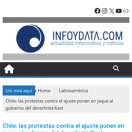
Skip
Facebook
Instagra
X
YouT
En
to
content
Ud, está aquí
Home
Latinoamérica
Chile: las protestas contra el ajuste ponen en jaque al
gobierno del derechista Kast
Chile: las protestas contra el ajuste ponen en