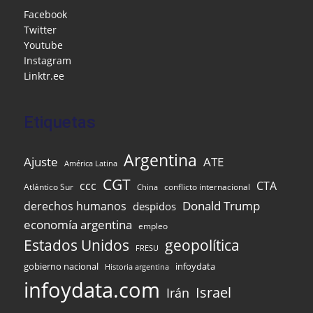
o
M
p
m
n
Facebook
Twitter
o
ai
p
Youtube
k
l
Instagram
Linktr.ee
Etiquetas
Argentina
Ajuste
ATE
América Latina
CGT
ccc
CTA
Atlántico Sur
conflicto internacional
China
Donald Trump
derechos humanos
despidos
economía argentina
empleo
Estados Unidos
geopolítica
FRESU
gobierno nacional
infoydata
Historia argentina
infoydata.com
Israel
Irán