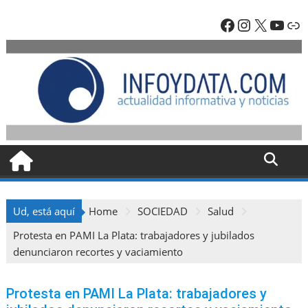
Skip
Facebook
Instagra
X
YouT
En
to
content
Ud, está aquí
Home
SOCIEDAD
Salud
Protesta en PAMI La Plata: trabajadores y jubilados
denunciaron recortes y vaciamiento
Protesta en PAMI La Plata: trabajadores y