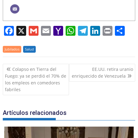
F
X
G
E
Y
W
T
Li
Pr
S
a
m
m
a
h
el
n
in
h
c
ai
ai
h
at
e
k
t
ar
Jubilados
Salud
e
l
l
o
s
gr
e
e
Navegación
b
o
A
a
dI
Colapso en Tierra del
EE.UU. retira uranio
de
Fuego: ya se perdió el 70% de
enriquecido de Venezuela
o
M
p
m
n
entradas
los empleos en comedores
o
ai
p
fabriles
k
l
Artículos relacionados