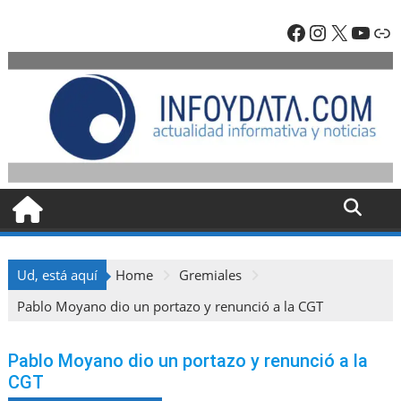
Skip
Facebook
Instagra
X
YouT
En
to
content
Ud, está aquí
Home
Gremiales
Pablo Moyano dio un portazo y renunció a la CGT
Pablo Moyano dio un portazo y renunció a la
CGT