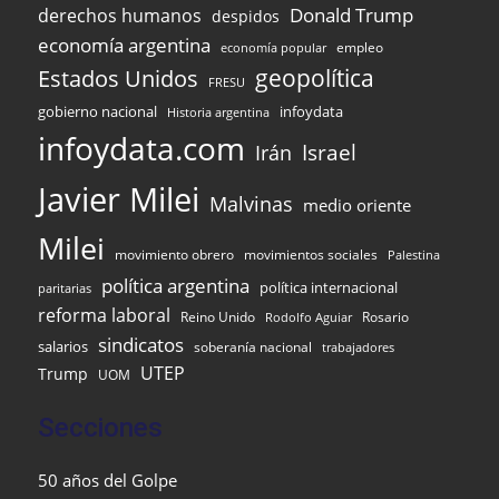
Donald Trump
derechos humanos
despidos
economía argentina
empleo
economía popular
Estados Unidos
geopolítica
FRESU
infoydata
gobierno nacional
Historia argentina
infoydata.com
Israel
Irán
Javier Milei
Malvinas
medio oriente
Milei
movimiento obrero
movimientos sociales
Palestina
política argentina
política internacional
paritarias
reforma laboral
Reino Unido
Rosario
Rodolfo Aguiar
sindicatos
salarios
soberanía nacional
trabajadores
UTEP
Trump
UOM
Secciones
50 años del Golpe