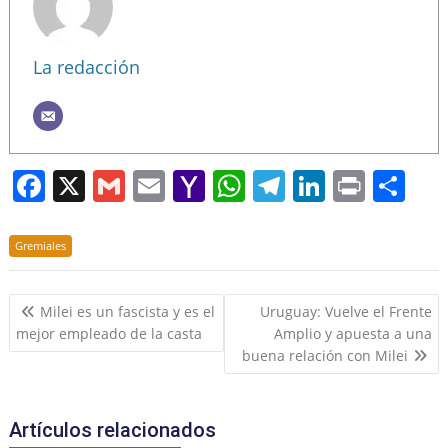
La redacción
F
X
G
E
Y
W
T
Li
Pr
S
a
m
m
a
h
el
n
in
h
c
ai
ai
h
at
e
k
t
ar
Gremiales
e
l
l
o
s
gr
e
e
Navegación
b
o
A
a
dI
Milei es un fascista y es el
Uruguay: Vuelve el Frente
de
mejor empleado de la casta
Amplio y apuesta a una
o
M
p
m
n
entradas
buena relación con Milei
o
ai
p
k
l
Artículos relacionados