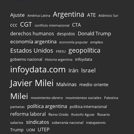
Argentina
Ajuste
ATE
Atlántico Sur
América Latina
CGT
ccc
CTA
conflicto internacional
Donald Trump
derechos humanos
despidos
economía argentina
empleo
economía popular
Estados Unidos
geopolítica
FRESU
infoydata
gobierno nacional
Historia argentina
infoydata.com
Israel
Irán
Javier Milei
Malvinas
medio oriente
Milei
movimiento obrero
movimientos sociales
Palestina
política argentina
política internacional
paritarias
reforma laboral
Reino Unido
Rosario
Rodolfo Aguiar
sindicatos
salarios
soberanía nacional
trabajadores
UTEP
Trump
UOM