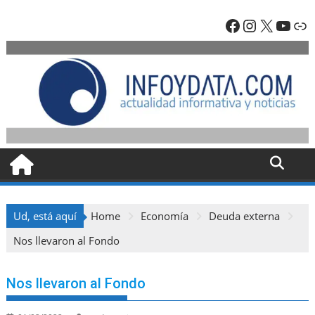
Skip
Facebook
Instagra
X
YouT
En
to
content
Ud, está aquí
Home
Economía
Deuda externa
Nos llevaron al Fondo
Nos llevaron al Fondo