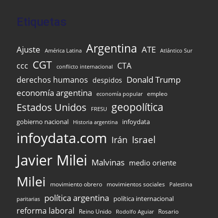
Etiquetas
Argentina
Ajuste
ATE
Atlántico Sur
América Latina
CGT
ccc
CTA
conflicto internacional
Donald Trump
derechos humanos
despidos
economía argentina
empleo
economía popular
Estados Unidos
geopolítica
FRESU
infoydata
gobierno nacional
Historia argentina
infoydata.com
Israel
Irán
Javier Milei
Malvinas
medio oriente
Milei
movimiento obrero
movimientos sociales
Palestina
política argentina
política internacional
paritarias
reforma laboral
Reino Unido
Rosario
Rodolfo Aguiar