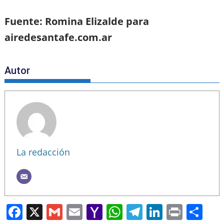
Fuente: Romina Elizalde para
airedesantafe.com.ar
Autor
La redacción
F
X
G
E
Y
W
T
Li
Pr
S