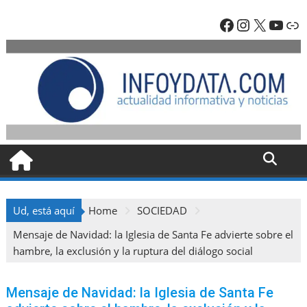
Skip
Facebook
Instagra
X
YouT
En
to
content
Ud, está aquí
Home
SOCIEDAD
Mensaje de Navidad: la Iglesia de Santa Fe advierte sobre el
hambre, la exclusión y la ruptura del diálogo social
Mensaje de Navidad: la Iglesia de Santa Fe