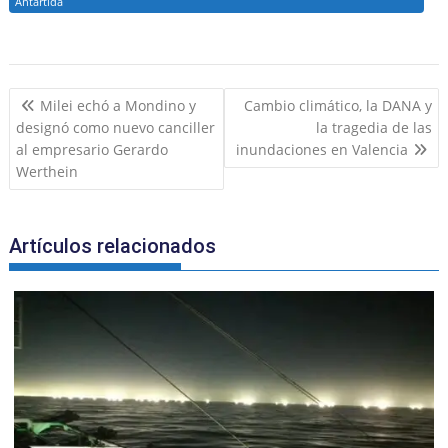
Antártida
e
l
l
o
s
gr
e
e
b
o
A
a
dI
o
M
p
m
n
Navegación
Milei echó a Mondino y
Cambio climático, la DANA y
o
ai
p
de
designó como nuevo canciller
la tragedia de las
k
l
entradas
al empresario Gerardo
inundaciones en Valencia
Werthein
Artículos relacionados