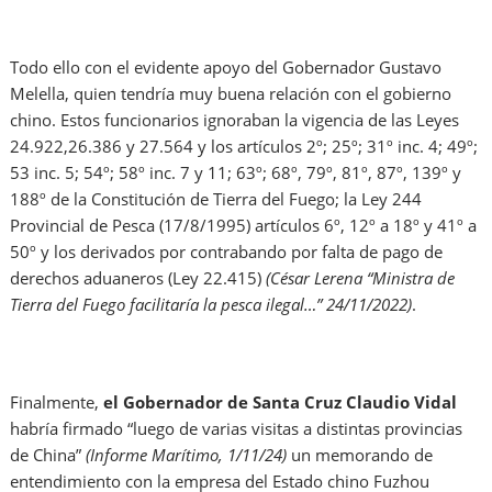
Todo ello con el evidente apoyo del Gobernador Gustavo
Melella, quien tendría muy buena relación con el gobierno
chino. Estos funcionarios ignoraban la vigencia de las Leyes
24.922,26.386 y 27.564 y los artículos 2º; 25º; 31º inc. 4; 49º;
53 inc. 5; 54º; 58º inc. 7 y 11; 63º; 68º, 79º, 81º, 87º, 139º y
188º de la Constitución de Tierra del Fuego; la Ley 244
Provincial de Pesca (17/8/1995) artículos 6º, 12º a 18º y 41º a
50º y los derivados por contrabando por falta de pago de
derechos aduaneros (Ley 22.415)
(César Lerena “Ministra de
Tierra del Fuego facilitaría la pesca ilegal…” 24/11/2022)
.
Finalmente,
el Gobernador de Santa Cruz Claudio Vidal
habría firmado “luego de varias visitas a distintas provincias
de China”
(Informe Marítimo, 1/11/24)
un memorando de
entendimiento con la empresa del Estado chino Fuzhou