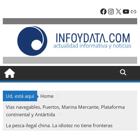
Skip
Facebook
Instagra
X
YouT
En
to
content
Ud, está aquí
Home
Vías navegables, Puertos, Marina Mercante, Plataforma
continental y Antártida
La pesca ilegal china. La idiotez no tiene fronteras