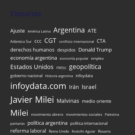
Etiquetas
Argentina
Ajuste
ATE
América Latina
CGT
ccc
CTA
Atlántico Sur
conflicto internacional
Donald Trump
derechos humanos
despidos
economía argentina
empleo
economía popular
Estados Unidos
geopolítica
FRESU
infoydata
gobierno nacional
Historia argentina
infoydata.com
Israel
Irán
Javier Milei
Malvinas
medio oriente
Milei
movimiento obrero
movimientos sociales
Palestina
política argentina
política internacional
paritarias
reforma laboral
Reino Unido
Rosario
Rodolfo Aguiar