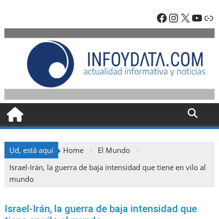
Skip
Facebook
Instagra
X
YouT
En
to
content
Ud, está aquí
Home
El Mundo
Israel-Irán, la guerra de baja intensidad que tiene en vilo al
mundo
Israel-Irán, la guerra de baja intensidad que