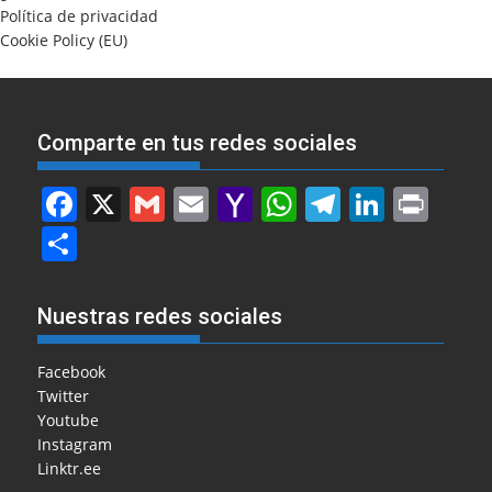
Política de privacidad
Cookie Policy (EU)
Comparte en tus redes sociales
F
X
G
E
Y
W
T
Li
Pr
a
m
m
a
h
el
n
in
S
c
ai
ai
h
at
e
k
t
h
e
l
l
o
s
gr
e
ar
Nuestras redes sociales
b
o
A
a
dI
e
o
M
p
m
n
Facebook
Twitter
o
ai
p
Youtube
k
l
Instagram
Linktr.ee