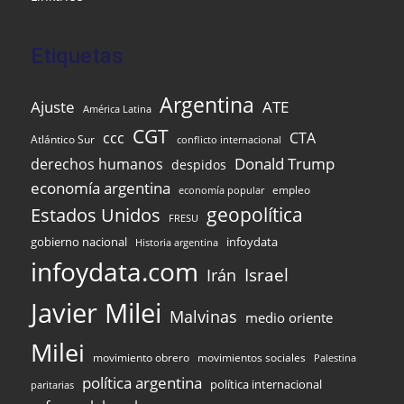
Etiquetas
Argentina
Ajuste
ATE
América Latina
CGT
ccc
CTA
Atlántico Sur
conflicto internacional
Donald Trump
derechos humanos
despidos
economía argentina
empleo
economía popular
Estados Unidos
geopolítica
FRESU
infoydata
gobierno nacional
Historia argentina
infoydata.com
Israel
Irán
Javier Milei
Malvinas
medio oriente
Milei
movimiento obrero
movimientos sociales
Palestina
política argentina
política internacional
paritarias