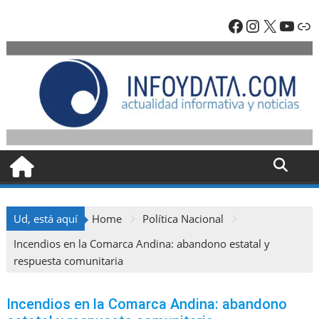
Skip
Facebook
Instagra
X
YouT
En
to
content
Ud, está aquí
Home
Política Nacional
Incendios en la Comarca Andina: abandono estatal y
respuesta comunitaria
Incendios en la Comarca Andina: abandono