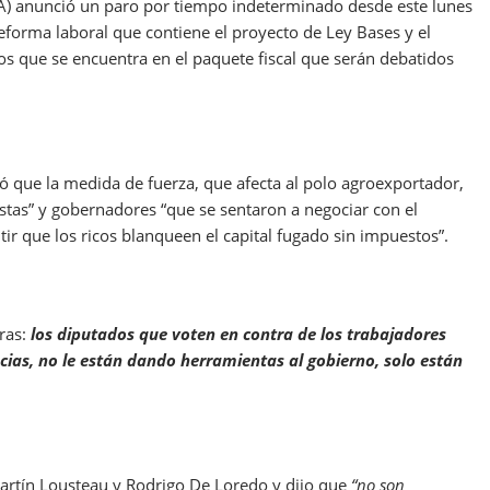
A) anunció un paro por tiempo indeterminado desde este lunes
reforma laboral que contiene el proyecto de Ley Bases y el
os que se encuentra en el paquete fiscal que serán debatidos
acó que la medida de fuerza, que afecta al polo agroexportador,
istas” y gobernadores “que se sentaron a negociar con el
tir que los ricos blanqueen el capital fugado sin impuestos”.
aras:
los diputados que voten en contra de los trabajadores
cias, no le están dando herramientas al gobierno, solo están
Martín Lousteau y Rodrigo De Loredo y dijo que
“no son