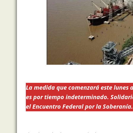
La medida que comenzará este lunes a
es por tiempo indeterminado. Solidari
el Encuentro Federal por la Soberanía.