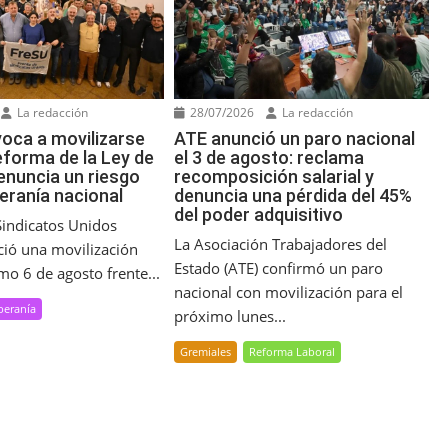
La redacción
28/07/2026
La redacción
oca a movilizarse
ATE anunció un paro nacional
eforma de la Ley de
el 3 de agosto: reclama
enuncia un riesgo
recomposición salarial y
eranía nacional
denuncia una pérdida del 45%
del poder adquisitivo
Sindicatos Unidos
La Asociación Trabajadores del
ció una movilización
Estado (ATE) confirmó un paro
mo 6 de agosto frente...
nacional con movilización para el
beranía
próximo lunes...
Gremiales
Reforma Laboral