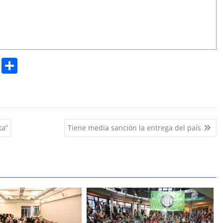
Pr
S
in
h
t
ar
e
ta”
Tiene media sanción la entrega del país