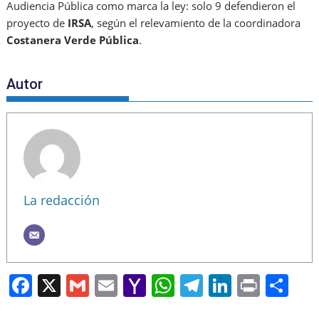
Audiencia Pública como marca la ley: solo 9 defendieron el
proyecto de
IRSA
, según el relevamiento de la coordinadora
Costanera Verde Pública
.
Autor
La redacción
F
X
G
E
Y
W
T
Li
Pr
S
a
m
m
a
h
el
n
in
h