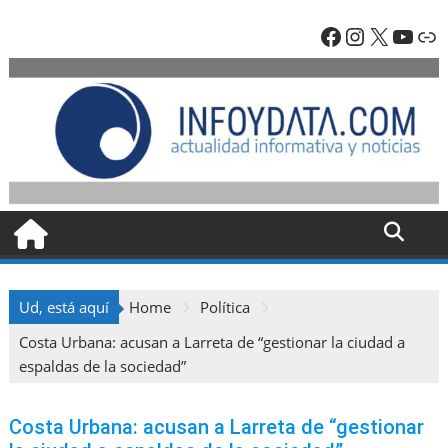
Skip
Facebook
Instagra
X
YouT
En
to
content
Ud, está aquí
Home
Política
Costa Urbana: acusan a Larreta de “gestionar la ciudad a
espaldas de la sociedad”
Costa Urbana: acusan a Larreta de “gestionar