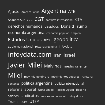
Argentina
Ajuste
ATE
América Latina
CGT
ccc
CTA
Atlántico Sur
conflicto internacional
Donald Trump
derechos humanos
despidos
economía argentina
empleo
economía popular
Estados Unidos
geopolítica
FRESU
infoydata
gobierno nacional
Historia argentina
infoydata.com
Israel
Irán
Javier Milei
Malvinas
medio oriente
Milei
movimiento obrero
movimientos sociales
Palestina
política argentina
política internacional
paritarias
reforma laboral
Reino Unido
Rosario
Rodolfo Aguiar
sindicatos
salarios
soberanía nacional
trabajadores
UTEP
Trump
UOM