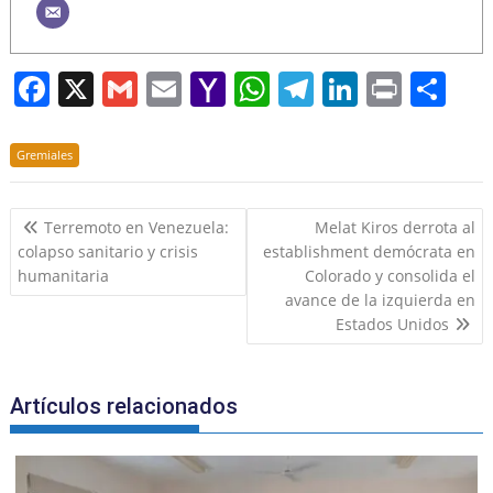
F
X
G
E
Y
W
T
Li
Pr
S
a
m
m
a
h
el
n
in
h
c
ai
ai
h
at
e
k
t
ar
Gremiales
e
l
l
o
s
gr
e
e
Navegación
b
o
A
a
dI
Terremoto en Venezuela:
Melat Kiros derrota al
de
colapso sanitario y crisis
establishment demócrata en
o
M
p
m
n
entradas
humanitaria
Colorado y consolida el
o
ai
p
avance de la izquierda en
k
l
Estados Unidos
Artículos relacionados