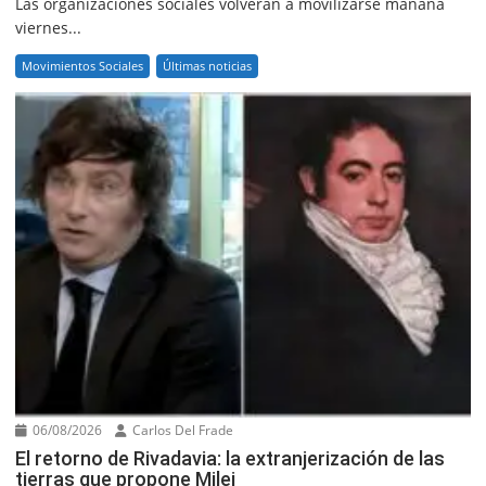
Las organizaciones sociales volverán a movilizarse mañana
viernes...
Movimientos Sociales
Últimas noticias
06/08/2026
Carlos Del Frade
El retorno de Rivadavia: la extranjerización de las
tierras que propone Milei