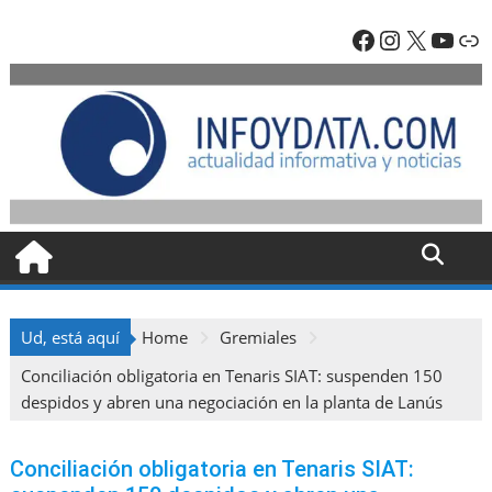
Skip
Facebook
Instagra
X
YouT
En
to
content
Ud, está aquí
Home
Gremiales
Conciliación obligatoria en Tenaris SIAT: suspenden 150
despidos y abren una negociación en la planta de Lanús
Conciliación obligatoria en Tenaris SIAT: