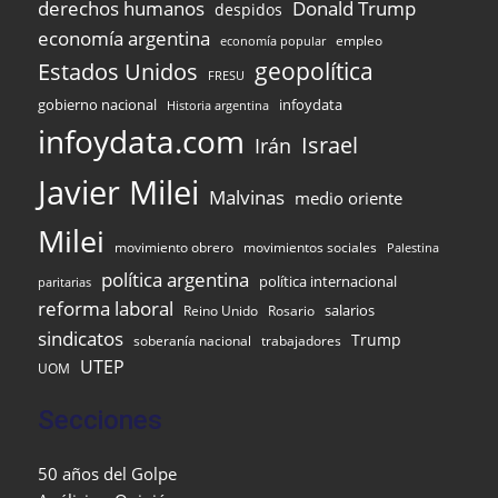
derechos humanos
Donald Trump
despidos
economía argentina
empleo
economía popular
Estados Unidos
geopolítica
FRESU
gobierno nacional
infoydata
Historia argentina
infoydata.com
Israel
Irán
Javier Milei
Malvinas
medio oriente
Milei
movimiento obrero
movimientos sociales
Palestina
política argentina
política internacional
paritarias
reforma laboral
Reino Unido
Rosario
salarios
sindicatos
Trump
soberanía nacional
trabajadores
UTEP
UOM
Secciones
50 años del Golpe