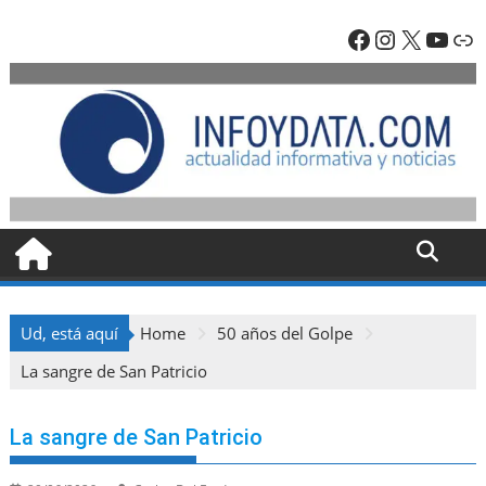
Skip
Facebook
Instagra
X
YouT
En
to
content
Ud, está aquí
Home
50 años del Golpe
La sangre de San Patricio
La sangre de San Patricio