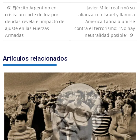
Navegación
b
o
A
a
dI
Ejército Argentino en
Javier Milei reafirmó su
de
crisis: un corte de luz por
alianza con Israel y llamó a
o
M
p
m
n
entradas
deudas revela el impacto del
América Latina a unirse
o
ai
p
ajuste en las Fuerzas
contra el terrorismo: “No hay
k
l
Armadas
neutralidad posible”
Artículos relacionados