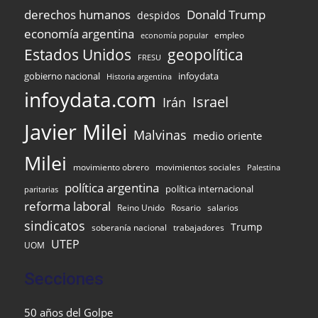
Donald Trump
derechos humanos
despidos
economía argentina
empleo
economía popular
Estados Unidos
geopolítica
FRESU
gobierno nacional
infoydata
Historia argentina
infoydata.com
Israel
Irán
Javier Milei
Malvinas
medio oriente
Milei
movimiento obrero
movimientos sociales
Palestina
política argentina
política internacional
paritarias
reforma laboral
Reino Unido
Rosario
salarios
sindicatos
Trump
soberanía nacional
trabajadores
UTEP
UOM
Secciones
50 años del Golpe