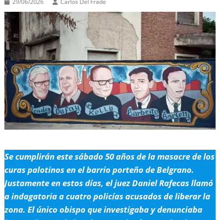
29/06/2026
Carlos Del Frade
Se cumplirán este sábado 50 años de la masacre de los
curas palotinos en el barrio porteño de Belgrano.
Justamente en estos días, el juez Daniel Rafecas llamó
a indagatoria a cuatro policías acusados de liberar la
zona. El único obispo que investigaba y denunciaba