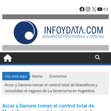
Skip
Facebook
Instagra
X
YouT
En
to
content
Ud, está aquí
Home
Economía
Arcor y Danone toman el control total de Mastellone y
consolidan el negocio de La Serenísima en Argentina
Arcor y Danone toman el control total de