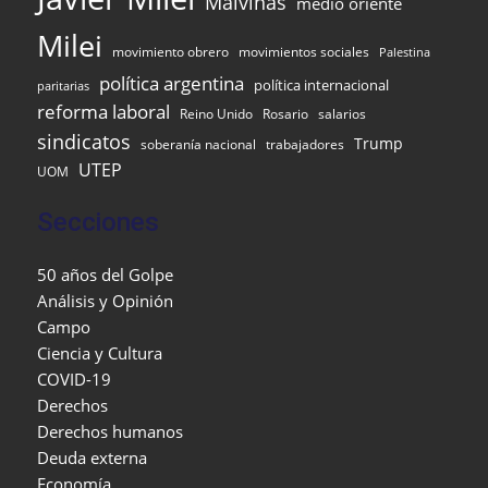
Malvinas
medio oriente
Milei
movimiento obrero
movimientos sociales
Palestina
política argentina
política internacional
paritarias
reforma laboral
Reino Unido
Rosario
salarios
sindicatos
Trump
soberanía nacional
trabajadores
UTEP
UOM
Secciones
50 años del Golpe
Análisis y Opinión
Campo
Ciencia y Cultura
COVID-19
Derechos
Derechos humanos
Deuda externa
Economía