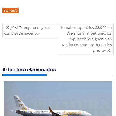
a
m
m
a
h
el
n
in
h
c
ai
ai
h
at
e
k
t
ar
Economía
e
l
l
o
s
gr
e
e
Navegación
b
o
A
a
dI
¿Y si Trump no negocia
La nafta superó los $2.000 en
de
como sabe hacerlo…?
Argentina: el petróleo, los
o
M
p
m
n
entradas
impuestos y la guerra en
o
ai
p
Medio Oriente presionan los
k
l
precios
Artículos relacionados