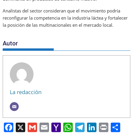
Analistas del sector consideran que el movimiento podría
reconfigurar la competencia en la industria láctea y fortalecer
la posición de las multinacionales en el mercado local.
Autor
La redacción
F
X
G
E
Y
W
T
Li
Pr
S