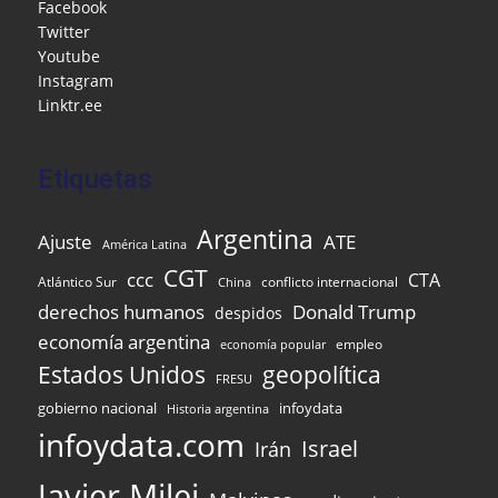
o
M
p
m
n
Facebook
Twitter
o
ai
p
Youtube
k
l
Instagram
Linktr.ee
Etiquetas
Argentina
Ajuste
ATE
América Latina
CGT
ccc
CTA
Atlántico Sur
conflicto internacional
China
Donald Trump
derechos humanos
despidos
economía argentina
empleo
economía popular
Estados Unidos
geopolítica
FRESU
gobierno nacional
infoydata
Historia argentina
infoydata.com
Israel
Irán
Javier Milei