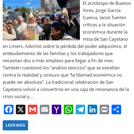
El arzobispo de Buenos
Aires, Jorge García
Cuerva, lanzó fuertes
críticas a la situación
económica durante la
misa de San Cayetano
en Liniers. Advirtió sobre la pérdida del poder adquisitivo, el
endeudamiento de las familias y los trabajadores que
necesitan dos o más empleos para llegar a fin de mes.
También cuestionó los “análisis teóricos” que se estrellan
contra la realidad y sostuvo que “la libertad económica no
puede ser absoluta”. La tradicional celebración de San
Cayetano volvió a convertirse en una caja de resonancia de la
crisis social y…
F
X
G
E
Y
W
T
Li
Pr
S
a
m
m
a
h
el
n
in
h
c
ai
ai
h
at
e
k
t
ar
LEER MÁS