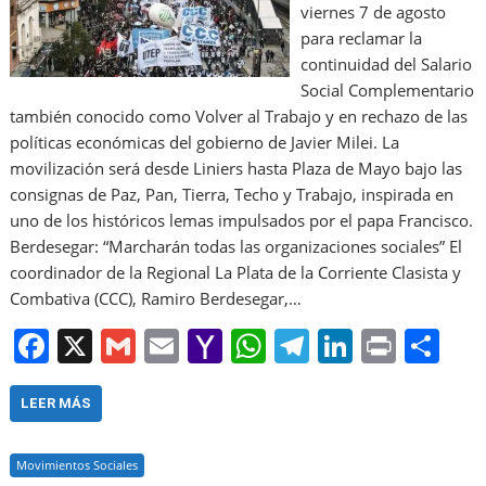
viernes 7 de agosto
para reclamar la
continuidad del Salario
Social Complementario
también conocido como Volver al Trabajo y en rechazo de las
políticas económicas del gobierno de Javier Milei. La
movilización será desde Liniers hasta Plaza de Mayo bajo las
consignas de Paz, Pan, Tierra, Techo y Trabajo, inspirada en
uno de los históricos lemas impulsados por el papa Francisco.
Berdesegar: “Marcharán todas las organizaciones sociales” El
coordinador de la Regional La Plata de la Corriente Clasista y
Combativa (CCC), Ramiro Berdesegar,…
F
X
G
E
Y
W
T
Li
Pr
S
a
m
m
a
h
el
n
in
h
c
ai
ai
h
at
e
k
t
ar
LEER MÁS
e
l
l
o
s
gr
e
e
Movimientos Sociales
b
o
A
a
dI