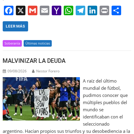
F
X
G
E
Y
W
T
Li
Pr
S
a
m
m
a
h
el
n
in
h
c
ai
ai
h
at
e
k
t
ar
LEER MÁS
e
l
l
o
s
gr
e
e
Soberanía
Últimas noticias
b
o
A
a
dI
o
M
p
m
n
MALVINIZAR LA DEUDA
o
ai
p
09/08/2026
Nestor Forero
k
l
A raíz del último
mundial de fútbol,
pudimos conocer que
múltiples pueblos del
mundo se
identificaban con el
seleccionado
argentino. Hacían propios sus triunfos y su desobediencia a la