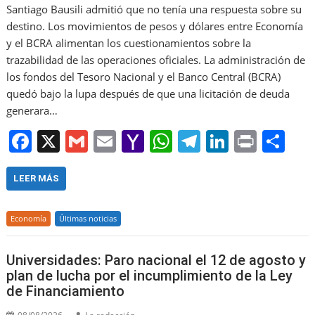
Santiago Bausili admitió que no tenía una respuesta sobre su
destino. Los movimientos de pesos y dólares entre Economía
y el BCRA alimentan los cuestionamientos sobre la
trazabilidad de las operaciones oficiales. La administración de
los fondos del Tesoro Nacional y el Banco Central (BCRA)
quedó bajo la lupa después de que una licitación de deuda
generara…
F
X
G
E
Y
W
T
Li
Pr
S
a
m
m
a
h
el
n
in
h
c
ai
ai
h
at
e
k
t
ar
LEER MÁS
e
l
l
o
s
gr
e
e
Economía
Últimas noticias
b
o
A
a
dI
o
M
p
m
n
Universidades: Paro nacional el 12 de agosto y
o
ai
p
plan de lucha por el incumplimiento de la Ley
de Financiamiento
k
l