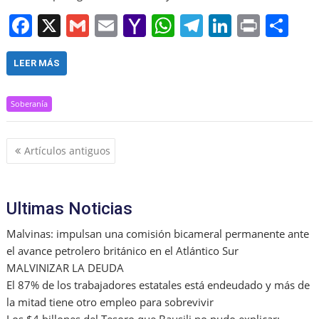
F
X
G
E
Y
W
T
Li
Pr
S
a
m
m
a
h
el
n
in
h
c
ai
ai
h
at
e
k
t
ar
LEER MÁS
e
l
l
o
s
gr
e
e
Soberanía
b
o
A
a
dI
o
M
p
m
n
Navegación
Artículos antiguos
o
ai
p
de
k
l
entradas
Ultimas Noticias
Malvinas: impulsan una comisión bicameral permanente ante
el avance petrolero británico en el Atlántico Sur
MALVINIZAR LA DEUDA
El 87% de los trabajadores estatales está endeudado y más de
la mitad tiene otro empleo para sobrevivir
Los $4 billones del Tesoro que Bausili no pudo explicar: