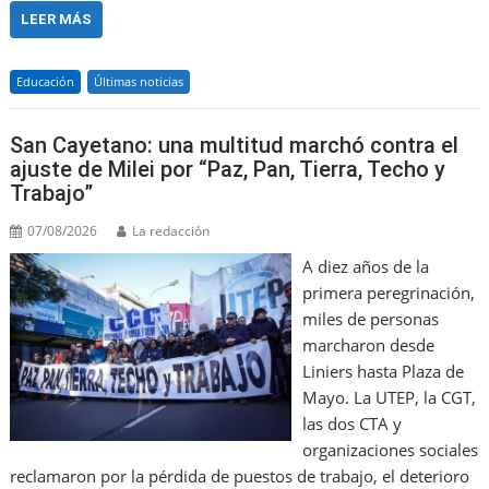
c
ai
ai
h
at
e
k
t
ar
LEER MÁS
e
l
l
o
s
gr
e
e
Educación
Últimas noticias
b
o
A
a
dI
o
M
p
m
n
San Cayetano: una multitud marchó contra el
o
ai
p
ajuste de Milei por “Paz, Pan, Tierra, Techo y
Trabajo”
k
l
07/08/2026
La redacción
A diez años de la
primera peregrinación,
miles de personas
marcharon desde
Liniers hasta Plaza de
Mayo. La UTEP, la CGT,
las dos CTA y
organizaciones sociales
reclamaron por la pérdida de puestos de trabajo, el deterioro