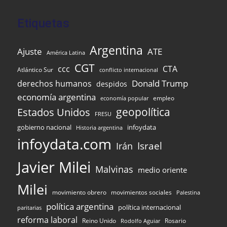
Etiquetas
Argentina
Ajuste
ATE
América Latina
CGT
ccc
CTA
Atlántico Sur
conflicto internacional
Donald Trump
derechos humanos
despidos
economía argentina
empleo
economía popular
Estados Unidos
geopolítica
FRESU
infoydata
gobierno nacional
Historia argentina
infoydata.com
Israel
Irán
Javier Milei
Malvinas
medio oriente
Milei
movimiento obrero
movimientos sociales
Palestina
política argentina
política internacional
paritarias
reforma laboral
Reino Unido
Rosario
Rodolfo Aguiar