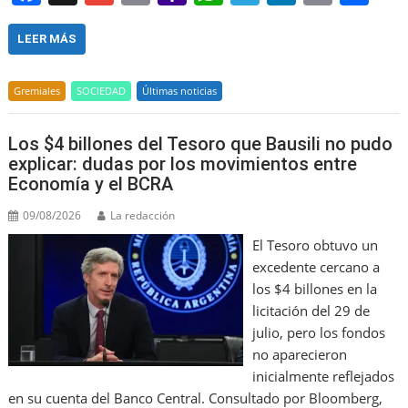
a
m
m
a
h
el
n
in
h
c
ai
ai
h
at
e
k
t
ar
LEER MÁS
e
l
l
o
s
gr
e
e
Gremiales
SOCIEDAD
Últimas noticias
b
o
A
a
dI
o
M
p
m
n
Los $4 billones del Tesoro que Bausili no pudo
o
ai
p
explicar: dudas por los movimientos entre
Economía y el BCRA
k
l
09/08/2026
La redacción
El Tesoro obtuvo un
excedente cercano a
los $4 billones en la
licitación del 29 de
julio, pero los fondos
no aparecieron
inicialmente reflejados
en su cuenta del Banco Central. Consultado por Bloomberg,