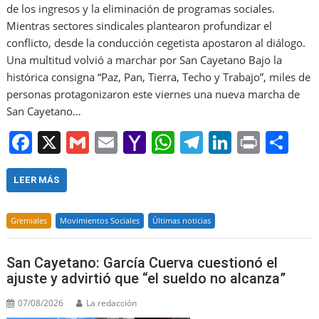
de los ingresos y la eliminación de programas sociales.
Mientras sectores sindicales plantearon profundizar el
conflicto, desde la conducción cegetista apostaron al diálogo.
Una multitud volvió a marchar por San Cayetano Bajo la
histórica consigna “Paz, Pan, Tierra, Techo y Trabajo”, miles de
personas protagonizaron este viernes una nueva marcha de
San Cayetano…
F
X
G
E
Y
W
T
Li
Pr
S
a
m
m
a
h
el
n
in
h
c
ai
ai
h
at
e
k
t
ar
LEER MÁS
e
l
l
o
s
gr
e
e
Gremiales
Movimientos Sociales
Últimas noticias
b
o
A
a
dI
o
M
p
m
n
San Cayetano: García Cuerva cuestionó el
o
ai
p
ajuste y advirtió que “el sueldo no alcanza”
k
l
07/08/2026
La redacción