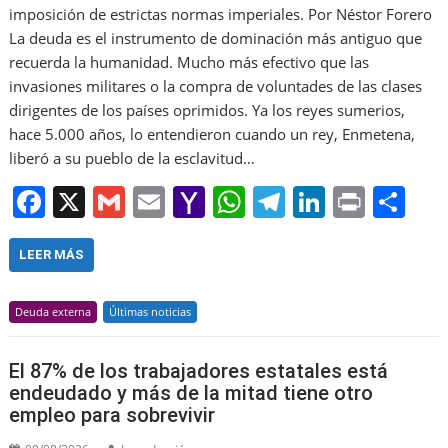
imposición de estrictas normas imperiales. Por Néstor Forero
La deuda es el instrumento de dominación más antiguo que
recuerda la humanidad. Mucho más efectivo que las
invasiones militares o la compra de voluntades de las clases
dirigentes de los países oprimidos. Ya los reyes sumerios,
hace 5.000 años, lo entendieron cuando un rey, Enmetena,
liberó a su pueblo de la esclavitud…
F
X
G
E
Y
W
T
Li
Pr
S
a
m
m
a
h
el
n
in
h
c
ai
ai
h
at
e
k
t
ar
LEER MÁS
e
l
l
o
s
gr
e
e
Deuda externa
Últimas noticias
b
o
A
a
dI
o
M
p
m
n
El 87% de los trabajadores estatales está
o
ai
p
endeudado y más de la mitad tiene otro
empleo para sobrevivir
k
l