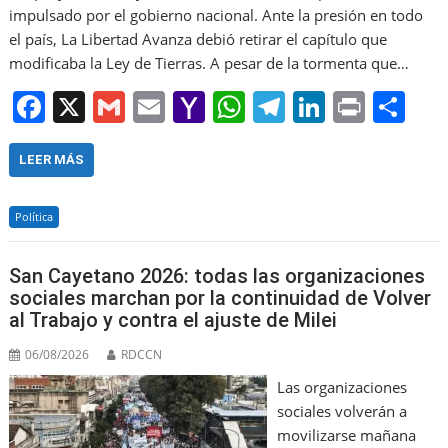
impulsado por el gobierno nacional. Ante la presión en todo
el país, La Libertad Avanza debió retirar el capítulo que
modificaba la Ley de Tierras. A pesar de la tormenta que…
F
X
G
E
Y
W
T
Li
Pr
S
a
m
m
a
h
el
n
in
h
c
ai
ai
h
at
e
k
t
ar
LEER MÁS
e
l
l
o
s
gr
e
e
Política
b
o
A
a
dI
o
M
p
m
n
San Cayetano 2026: todas las organizaciones
o
ai
p
sociales marchan por la continuidad de Volver
al Trabajo y contra el ajuste de Milei
k
l
06/08/2026
RDCCN
Las organizaciones
sociales volverán a
movilizarse mañana