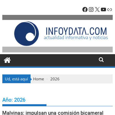
Skip
Facebook
Instagra
X
YouT
En
to
content
Ud, está aquí
Home
2026
Año:
2026
Malvinas: impulsan una comisión bicameral