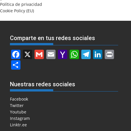
Política de privacidad
Cookie Policy (EU)
Comparte en tus redes sociales
F
X
G
E
Y
W
T
Li
Pr
a
m
m
a
h
el
n
in
S
c
ai
ai
h
at
e
k
t
h
e
l
l
o
s
gr
e
ar
Nuestras redes sociales
b
o
A
a
dI
e
o
M
p
m
n
Facebook
Twitter
o
ai
p
Youtube
k
l
Instagram
Linktr.ee