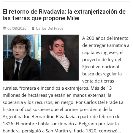
o
M
p
m
n
El retorno de Rivadavia: la extranjerización de
o
ai
p
las tierras que propone Milei
k
l
06/08/2026
Carlos Del Frade
A 200 años del intento
de entregar Famatina a
capitales ingleses, el
proyecto de ley del
Ejecutivo nacional
busca desregular la
venta de tierras
rurales, frontera e incendios a extranjeros. Más de 13
millones de hectáreas ya están en manos externas; la
soberanía y los recursos, en riesgo. Por Carlos Del Frade La
historia oficial sostiene que el primer presidente de la
Argentina fue Bernardino Rivadavia a partir de febrero de
1826. El hombre había sancionado a Belgrano por izar la
bandera, persiguió a San Martín y, hacia 1820, comenzó…