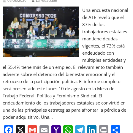
09/08/2026
La redacción
Una encuesta nacional
de ATE reveló que el
87% de los
trabajadores estatales
mantiene deudas
vigentes, el 73% está
endeudado con
múltiples entidades y
el 55,4% tiene más de un empleo. El relevamiento también
advierte sobre el deterioro del bienestar emocional y el
retroceso de la participación política. El informe completo
será presentado este lunes 10 de agosto en la Mesa de
Trabajo Federal: Política y Feminismo Sindical. El
endeudamiento de los trabajadores estatales se convirtió en
una de las principales estrategias para afrontar la pérdida de
poder adquisitivo. Una…
F
X
G
E
Y
W
T
Li
Pr
S