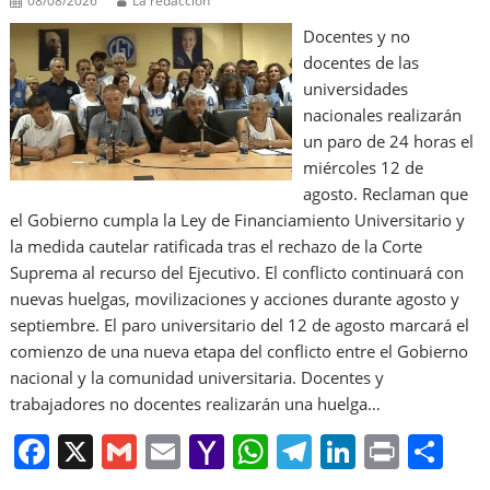
08/08/2026
La redacción
Docentes y no
docentes de las
universidades
nacionales realizarán
un paro de 24 horas el
miércoles 12 de
agosto. Reclaman que
el Gobierno cumpla la Ley de Financiamiento Universitario y
la medida cautelar ratificada tras el rechazo de la Corte
Suprema al recurso del Ejecutivo. El conflicto continuará con
nuevas huelgas, movilizaciones y acciones durante agosto y
septiembre. El paro universitario del 12 de agosto marcará el
comienzo de una nueva etapa del conflicto entre el Gobierno
nacional y la comunidad universitaria. Docentes y
trabajadores no docentes realizarán una huelga…
F
X
G
E
Y
W
T
Li
Pr
S
a
m
m
a
h
el
n
in
h