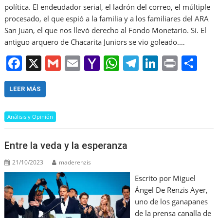
política. El endeudador serial, el ladrón del correo, el múltiple
procesado, el que espió a la familia y a los familiares del ARA
San Juan, el que nos llevó derecho al Fondo Monetario. Sí. El
antiguo arquero de Chacarita Juniors se vio goleado.…
F
X
G
E
Y
W
T
Li
Pr
S
a
m
m
a
h
el
n
in
h
c
ai
ai
h
at
e
k
t
ar
LEER MÁS
e
l
l
o
s
gr
e
e
Análisis y Opinión
b
o
A
a
dI
o
M
p
m
n
Entre la veda y la esperanza
o
ai
p
21/10/2023
maderenzis
k
l
Escrito por Miguel
Ángel De Renzis Ayer,
uno de los ganapanes
de la prensa canalla de