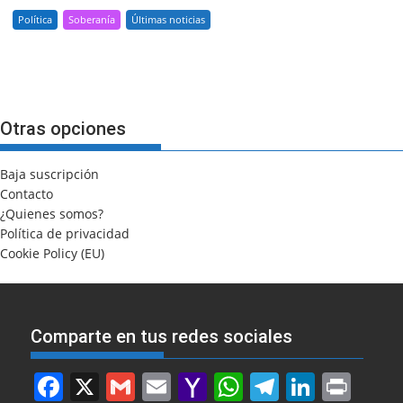
Política
Soberanía
Últimas noticias
Otras opciones
Baja suscripción
Contacto
¿Quienes somos?
Política de privacidad
Cookie Policy (EU)
Comparte en tus redes sociales
F
X
G
E
Y
W
T
Li
Pr