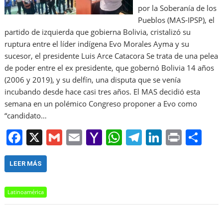
por la Soberanía de los
Pueblos (MAS-IPSP), el
partido de izquierda que gobierna Bolivia, cristalizó su
ruptura entre el líder indígena Evo Morales Ayma y su
sucesor, el presidente Luis Arce Catacora Se trata de una pelea
de poder entre el ex presidente, que gobernó Bolivia 14 años
(2006 y 2019), y su delfín, una disputa que se venía
incubando desde hace casi tres años. El MAS decidió esta
semana en un polémico Congreso proponer a Evo como
“candidato…
F
X
G
E
Y
W
T
Li
Pr
S
a
m
m
a
h
el
n
in
h
c
ai
ai
h
at
e
k
t
ar
LEER MÁS
e
l
l
o
s
gr
e
e
Latinoamérica
b
o
A
a
dI
o
M
p
m
n