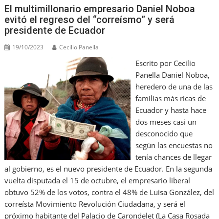
o
M
p
m
n
El multimillonario empresario Daniel Noboa
o
ai
p
evitó el regreso del “correísmo” y será
presidente de Ecuador
k
l
19/10/2023
Cecilio Panella
Escrito por Cecilio
Panella Daniel Noboa,
heredero de una de las
familias más ricas de
Ecuador y hasta hace
dos meses casi un
desconocido que
según las encuestas no
tenía chances de llegar
al gobierno, es el nuevo presidente de Ecuador. En la segunda
vuelta disputada el 15 de octubre, el empresario liberal
obtuvo 52% de los votos, contra el 48% de Luisa González, del
correísta Movimiento Revolución Ciudadana, y será el
próximo habitante del Palacio de Carondelet (La Casa Rosada