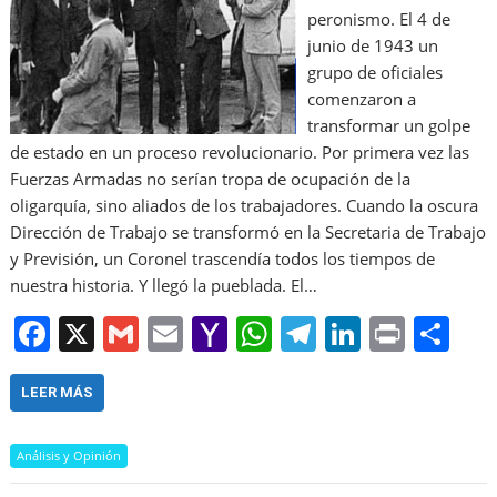
peronismo. El 4 de
junio de 1943 un
grupo de oficiales
comenzaron a
transformar un golpe
de estado en un proceso revolucionario. Por primera vez las
Fuerzas Armadas no serían tropa de ocupación de la
oligarquía, sino aliados de los trabajadores. Cuando la oscura
Dirección de Trabajo se transformó en la Secretaria de Trabajo
y Previsión, un Coronel trascendía todos los tiempos de
nuestra historia. Y llegó la pueblada. El…
F
X
G
E
Y
W
T
Li
Pr
S
a
m
m
a
h
el
n
in
h
c
ai
ai
h
at
e
k
t
ar
LEER MÁS
e
l
l
o
s
gr
e
e
Análisis y Opinión
b
o
A
a
dI