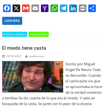
F
X
G
E
Y
W
T
Li
Pr
S
a
m
m
a
h
el
n
in
h
c
ai
ai
h
at
e
k
t
ar
LEER MÁS
e
l
l
o
s
gr
e
e
Análisis y Opinión
Latinoamérica
b
o
A
a
dI
o
M
p
m
n
El miedo tiene casta
o
ai
p
28/10/2023
maderenzis
k
l
Escrito por Miguel
Ángel De Renzis Todo
se derrumbó. Cuando
el cachivache vio que
se aproximaba la hora
de la verdad comenzó
a temblar.Se dio cuenta de lo que era el miedo. Y salió en
búsqueda de la casta. Se juntó con lo peor de la escena