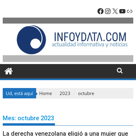
Skip
Facebook
Instagra
X
YouT
En
to
content
Ud, está aquí
Home
2023
octubre
Mes:
octubre 2023
La derecha venezolana eligió a una mujer que