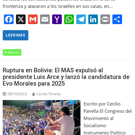
fronteriza y atacaron a los israelíes en sus casas, en…
F
X
G
E
Y
W
T
Li
Pr
S
a
m
m
a
h
el
n
in
h
c
ai
ai
h
at
e
k
t
ar
LEER MÁS
e
l
l
o
s
gr
e
e
El Mundo
b
o
A
a
dI
o
M
p
m
n
Ruptura en Bolivia: El MAS expulsó al
o
ai
p
presidente Luis Arce y lanzó la candidatura de
Evo Morales para 2025
k
l
08/10/2023
Cecilio Panella
Escrito por Cecilio
Panella El Congreso del
Movimiento al
Socialismo-
Instrumento Político