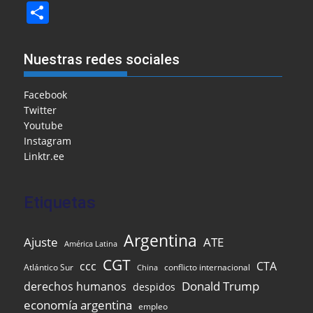
a
m
m
a
h
el
n
in
S
c
ai
ai
h
at
e
k
t
h
e
l
l
o
s
gr
e
ar
Nuestras redes sociales
b
o
A
a
dI
e
o
M
p
m
n
Facebook
Twitter
o
ai
p
Youtube
k
l
Instagram
Linktr.ee
Etiquetas
Argentina
Ajuste
ATE
América Latina
CGT
ccc
CTA
Atlántico Sur
conflicto internacional
China
Donald Trump
derechos humanos
despidos
economía argentina
empleo