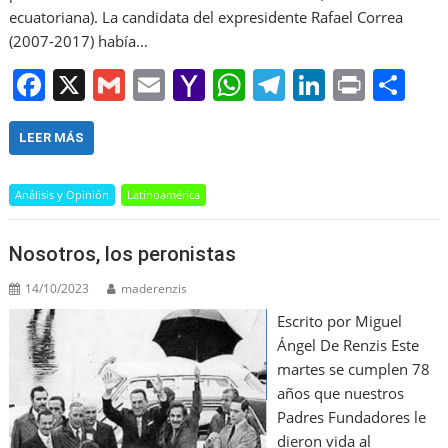
ecuatoriana). La candidata del expresidente Rafael Correa
(2007-2017) había…
F
X
G
E
Y
W
T
Li
Pr
S
a
m
m
a
h
el
n
in
h
c
ai
ai
h
at
e
k
t
ar
LEER MÁS
e
l
l
o
s
gr
e
e
Análisis y Opinión
Latinoamérica
b
o
A
a
dI
o
M
p
m
n
Nosotros, los peronistas
o
ai
p
14/10/2023
maderenzis
k
l
Escrito por Miguel
Ángel De Renzis Este
martes se cumplen 78
años que nuestros
Padres Fundadores le
dieron vida al