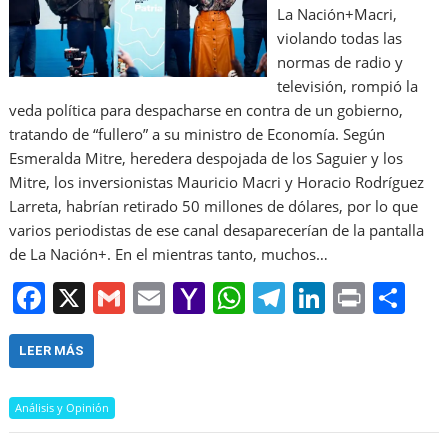
La Nación+Macri,
violando todas las
normas de radio y
televisión, rompió la
veda política para despacharse en contra de un gobierno,
tratando de “fullero” a su ministro de Economía. Según
Esmeralda Mitre, heredera despojada de los Saguier y los
Mitre, los inversionistas Mauricio Macri y Horacio Rodríguez
Larreta, habrían retirado 50 millones de dólares, por lo que
varios periodistas de ese canal desaparecerían de la pantalla
de La Nación+. En el mientras tanto, muchos…
F
X
G
E
Y
W
T
Li
Pr
S
a
m
m
a
h
el
n
in
h
c
ai
ai
h
at
e
k
t
ar
LEER MÁS
e
l
l
o
s
gr
e
e
Análisis y Opinión
b
o
A
a
dI