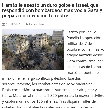
o
M
p
m
n
Hamás le asestó un duro golpe a Israel, que
o
ai
p
respondió con bombardeos masivos a Gaza y
prepara una invasión terrestre
k
l
13/10/2023
Cecilio Panella
Escrito por Cecilio
Panella La operación
militar del 7 de
octubre, con el masivo
ataque lanzado desde
Gaza contra Israel por
las milicias de Hamás,
marcó un punto de
inflexión en el largo conflicto palestino. Ese día,
sorpresivamente, los combatientes del Movimiento de
Resistencia Islámica atacaron el sur israelí por aire, mar y
tierra. Mataron al menos a 1.300 personas, la mayoría civiles,
y capturaron a unos 150 rehenes. Tras disparar miles de
cohetes, los combatientes palestinos cruzaron la cerca