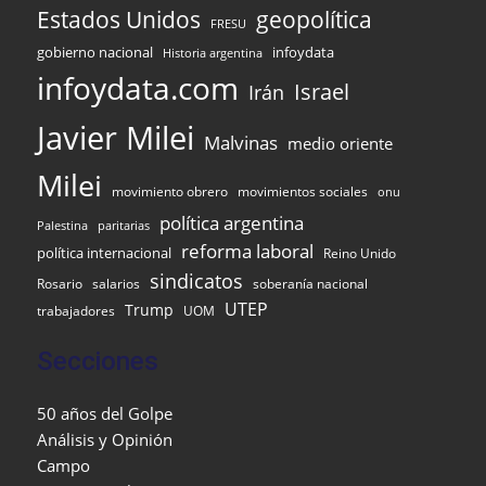
Estados Unidos
geopolítica
FRESU
gobierno nacional
infoydata
Historia argentina
infoydata.com
Israel
Irán
Javier Milei
Malvinas
medio oriente
Milei
movimiento obrero
movimientos sociales
onu
política argentina
Palestina
paritarias
reforma laboral
política internacional
Reino Unido
sindicatos
Rosario
salarios
soberanía nacional
UTEP
Trump
UOM
trabajadores
Secciones
50 años del Golpe
Análisis y Opinión
Campo