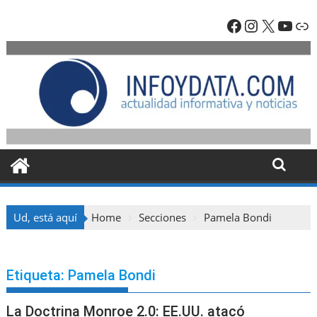
Skip
Facebook
Instagra
X
YouT
En
to
content
Ud, está aquí
Home
Secciones
Pamela Bondi
Etiqueta:
Pamela Bondi
La Doctrina Monroe 2.0: EE.UU. atacó