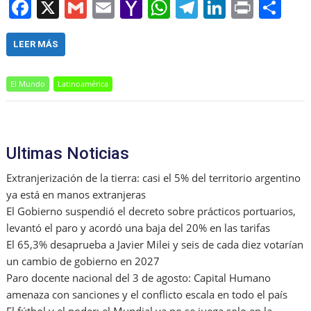
F
X
G
E
Y
W
T
Li
Pr
S
a
m
m
a
h
el
n
in
h
c
ai
ai
h
at
e
k
t
ar
LEER MÁS
e
l
l
o
s
gr
e
e
El Mundo
Latinoamérica
b
o
A
a
dI
o
M
p
m
n
o
ai
p
Ultimas Noticias
k
l
Extranjerización de la tierra: casi el 5% del territorio argentino
ya está en manos extranjeras
El Gobierno suspendió el decreto sobre prácticos portuarios,
levantó el paro y acordó una baja del 20% en las tarifas
El 65,3% desaprueba a Javier Milei y seis de cada diez votarían
un cambio de gobierno en 2027
Paro docente nacional del 3 de agosto: Capital Humano
amenaza con sanciones y el conflicto escala en todo el país