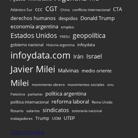
CGT
ccc
CTA
Atlántico Sur
conflicto internacional
China
Donald Trump
derechos humanos
despidos
economía argentina
empleo
Estados Unidos
geopolítica
FRESU
gobierno nacional
infoydata
Historia argentina
infoydata.com
Israel
Irán
Javier Milei
Malvinas
medio oriente
Milei
movimiento obrero
movimientos sociales
onu
política argentina
Palestina
paritarias
reforma laboral
política internacional
Reino Unido
sindicatos
Rosario
salarios
soberanía nacional
UTEP
Trump
UOM
trabajadores
Secciones