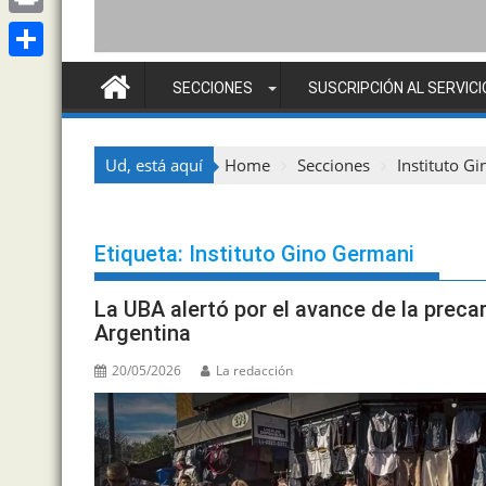
t
l
i
M
P
s
e
n
a
r
A
S
g
SECCIONES
SUSCRIPCIÓN AL SERVICI
k
i
i
p
h
r
e
l
n
p
a
a
d
Ud, está aquí
Home
Secciones
Instituto G
t
r
m
I
e
n
Etiqueta:
Instituto Gino Germani
La UBA alertó por el avance de la precar
Argentina
20/05/2026
La redacción