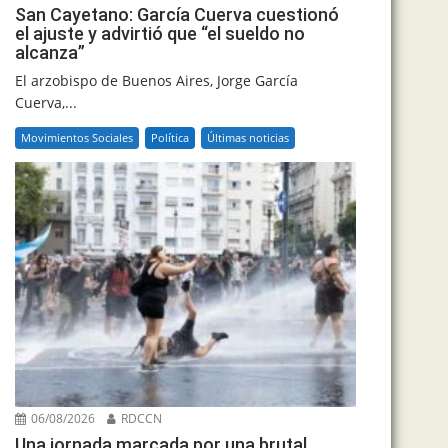
San Cayetano: García Cuerva cuestionó
el ajuste y advirtió que “el sueldo no
alcanza”
El arzobispo de Buenos Aires, Jorge García
Cuerva,...
Movimientos Sociales
Política
Últimas noticias
06/08/2026
RDCCN
Una jornada marcada por una brutal